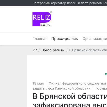
Платформа-агрегатор пресс- и пост-релизов но
©
(текущий)
Главная
Пресс-релизы
Организаци
Главная
PR
Пресс-релизы
В Брянской области с
13 мая
|
Филиал федерального бюджетног
защиты леса Калужской области»
|
Госуда
В Брянской област
зафиксирована выс