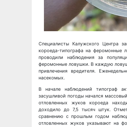
Специалисты Калужского Центра з
короеда-типографа на феромонные л
проводили наблюдения за популяци
феромонные ловушки. В каждую ловуш
привлечения вредителя. Еженедель
насекомых.
В начале наблюдений типограф ак
засушливой погоды начался массовый
отловленных жуков короеда наход
доходило до 7,5 тысяч штук. Отме
сравнению с прошлым годом наблюд
отловленных жуков указывают на фо