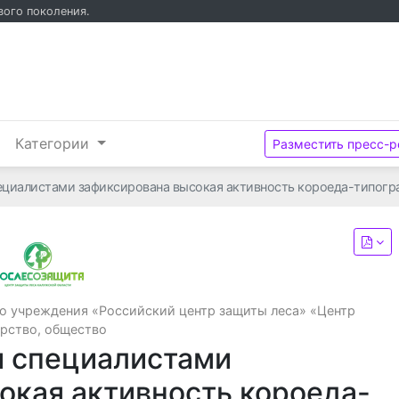
вого поколения.
и
Категории
Разместить пресс-р
пециалистами зафиксирована высокая активность короеда-типогр
Филиал федерального бюджетного учрежден
о учреждения «Российский центр защиты леса» «Центр
рство, общество
и специалистами
окая активность короеда-