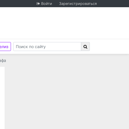
Войти
Зарегистрироваться
елиз
афа
ия «Российский центр защиты леса» «Центр защиты л