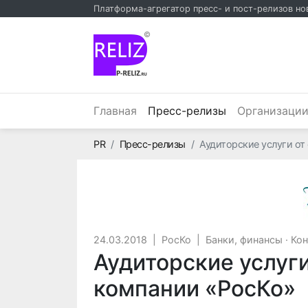
Платформа-агрегатор пресс- и пост-релизов но
©
(текущий)
Главная
Пресс-релизы
Организаци
Главная
PR
Пресс-релизы
Аудиторские услуги от
24.03.2018
|
РосКо
|
Банки, финансы
·
Кон
Аудиторские услуг
компании «РосКо»