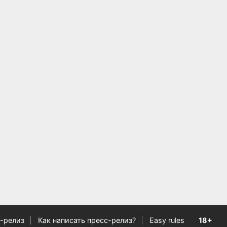
-релиз
Как написать пресс-релиз?
Easy rules
18+