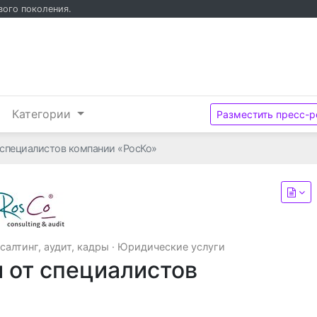
вого поколения.
и
Категории
Разместить пресс-р
 специалистов компании «РосКо»
РосКо
салтинг, аудит, кадры
·
Юридические услуги
и от специалистов