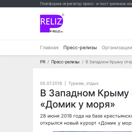
Платформа-агрегатор пресс- и пост-релизов но
©
(текущий)
Главная
Пресс-релизы
Организаци
Главная
PR
Пресс-релизы
В Западном Крыму отк
05.07.2018
|
Туризм, отдых
В Западном Крыму 
«Домик у моря»
28 июня 2018 года на базе крестьянс
открылся новый курорт «Домик у мор