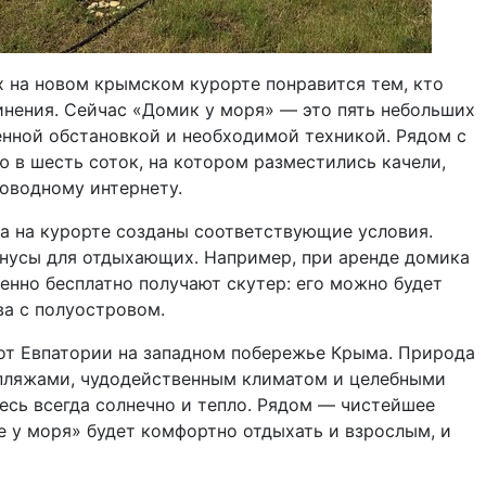
х на новом крымском курорте понравится тем, кто
инения. Сейчас «Домик у моря» — это пять небольших
енной обстановкой и необходимой техникой. Рядом с
в шесть соток, на котором разместились качели,
роводному интернету.
а на курорте созданы соответствующие условия.
онусы для отдыхающих. Например, при аренде домика
енно бесплатно получают скутер: его можно будет
ва с полуостровом.
т Евпатории на западном побережье Крыма. Природа
пляжами, чудодейственным климатом и целебными
десь всегда солнечно и тепло. Рядом — чистейшее
 у моря» будет комфортно отдыхать и взрослым, и