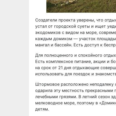
Создатели проекта уверены, что отды
устал от городской суеты и ищет уед
экодомиков с видом на море, соврем
каждым домиком — участок площадью 
мангал и бассейн. Есть доступ к бесп
Для полноценного и спокойного отдых
Есть комплексное питание, акции и б
на срок от 21 дня отдыхающие соверш
использовать для поездок и знакомст
Штормовое расположено неподалеку о
одарила эту местность прекрасными 
лечебными грязями. В летний сезон з
мелководное море, поэтому в «Домике
детям.