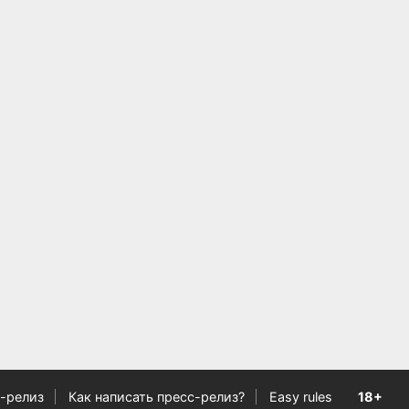
-релиз
Как написать пресс-релиз?
Easy rules
18+