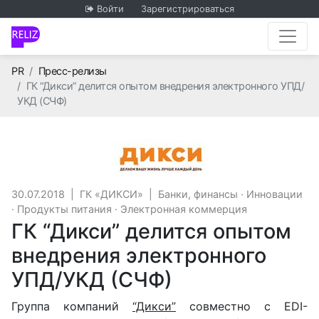
Войти
Зарегистрироваться
Главная
PR
Пресс-релизы
ГК “Дикси” делится опытом внедрения электронного УПД/
УКД (СЧФ)
ГК «ДИКСИ»
30.07.2018
|
ГК «ДИКСИ»
|
Банки, финансы
·
Инновации
·
Продукты питания
·
Электронная коммерция
ГК “Дикси” делится опытом
внедрения электронного
УПД/УКД (СЧФ)
Группа компаний
“Дикси”
совместно с EDI-