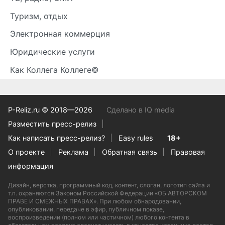
Туризм, отдых
Электронная коммерция
Юридические услуги
Как Коллега Коллеге©
P-Reliz.ru © 2018—2026
Сделано в IQ media
Разместить пресс-релиз
Как написать пресс-релиз?
Easy rules
18+
О проекте
Реклама
Обратная связь
Правовая
информация
Дизайн, верстка, программный код, контент, слоган, логотип сайта и
т.п. охраняются Законом Российской Федерации «ОБ АВТОРСКОМ
ПРАВЕ И СМЕЖНЫХ ПРАВАХ». При любом обнародовании,
опубликовании, передаче в эфир, публичном показе,
воспроизведении (полном или частичном) любого контента в