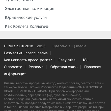
Электронная коммерция
Юридические услуги
Как Коллега Коллеге©
P-Reliz.ru © 2018—2026
Сделано в IQ media
Разместить пресс-релиз
Как написать пресс-релиз?
Easy rules
18+
О проекте
Реклама
Обратная связь
Правовая
информация
Дизайн, верстка, программный код, контент, слоган, логотип сайта и
т.п. охраняются Законом Российской Федерации «ОБ АВТОРСКОМ
ПРАВЕ И СМЕЖНЫХ ПРАВАХ». При любом обнародовании,
опубликовании, передаче в эфир, публичном показе,
воспроизведении (полном или частичном) любого контента в
обязательном порядке следует указать в качестве источника портал
P-Reliz.ru, использование материалов в интернете разрешается при
наличии активной ссылки на портал https://p-reliz.ru/. Продолжая