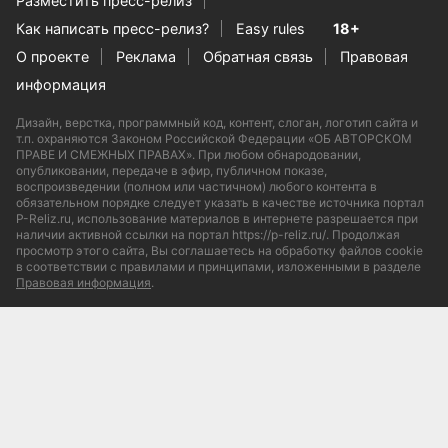
Разместить пресс-релиз
Как написать пресс-релиз?
Easy rules
18+
О проекте
Реклама
Обратная связь
Правовая
информация
Дизайн, верстка, программный код, контент, слоган, логотип сайта и
т.п. охраняются Законом Российской Федерации «ОБ АВТОРСКОМ
ПРАВЕ И СМЕЖНЫХ ПРАВАХ». При любом обнародовании,
опубликовании, передаче в эфир, публичном показе,
воспроизведении (полном или частичном) любого контента в
обязательном порядке следует указать в качестве источника портал
P-Reliz.ru, использование материалов в интернете разрешается при
наличии активной ссылки на портал https://p-reliz.ru/. Продолжая
просмотр этого сайта, Вы соглашаетесь на обработку файлов cookie
в соответствии с правилами и принципами, изложенными в разделе
Правовая информация
.