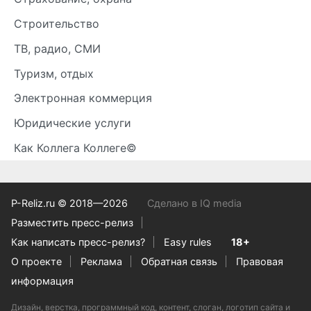
Строительство
ТВ, радио, СМИ
Туризм, отдых
Электронная коммерция
Юридические услуги
Как Коллега Коллеге©
P-Reliz.ru © 2018—2026
Сделано в IQ media
Разместить пресс-релиз
Как написать пресс-релиз?
Easy rules
18+
О проекте
Реклама
Обратная связь
Правовая
информация
Дизайн, верстка, программный код, контент, слоган, логотип сайта и