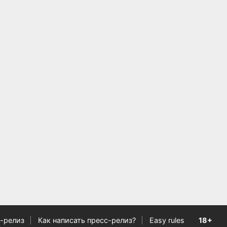
-релиз
Как написать пресс-релиз?
Easy rules
18+