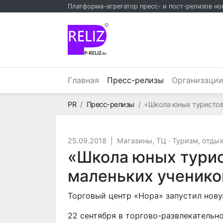
Платформа-агрегатор пресс- и пост-релизов но
©
(текущий)
Главная
Пресс-релизы
Организаци
Главная
PR
Пресс-релизы
«Школа юных туристов»
25.09.2018
|
Магазины, ТЦ
·
Туризм, отды
«Школа юных турис
маленьких ученико
Торговый центр «Нора» запустил нов
22 сентября в торгово-развлекатель