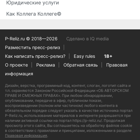
Юридические услуги
Как Коллега Коллеге©
P-Reliz.ru © 2018—2026
Сделано в IQ media
Разместить пресс-релиз
Как написать пресс-релиз?
Easy rules
18+
О проекте
Реклама
Обратная связь
Правовая
информация
Дизайн, верстка, программный код, контент, слоган, логотип сайта и
т.п. охраняются Законом Российской Федерации «ОБ АВТОРСКОМ
ПРАВЕ И СМЕЖНЫХ ПРАВАХ». При любом обнародовании,
опубликовании, передаче в эфир, публичном показе,
воспроизведении (полном или частичном) любого контента в
обязательном порядке следует указать в качестве источника портал
P-Reliz.ru, использование материалов в интернете разрешается при
наличии активной ссылки на портал https://p-reliz.ru/. Продолжая
просмотр этого сайта, Вы соглашаетесь на обработку файлов cookie
в соответствии с правилами и принципами, изложенными в разделе
Правовая информация
.