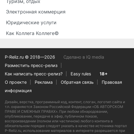
Туризм, отдых
Электронная коммерция
Юридические услуги
Как Коллега Коллеге©
P-Reliz.ru © 2018—2026
Сделано в IQ media
Разместить пресс-релиз
Как написать пресс-релиз?
Easy rules
18+
О проекте
Реклама
Обратная связь
Правовая
информация
Дизайн, верстка, программный код, контент, слоган, логотип сайта и
т.п. охраняются Законом Российской Федерации «ОБ АВТОРСКОМ
ПРАВЕ И СМЕЖНЫХ ПРАВАХ». При любом обнародовании,
опубликовании, передаче в эфир, публичном показе,
воспроизведении (полном или частичном) любого контента в
обязательном порядке следует указать в качестве источника портал
P-Reliz.ru, использование материалов в интернете разрешается при