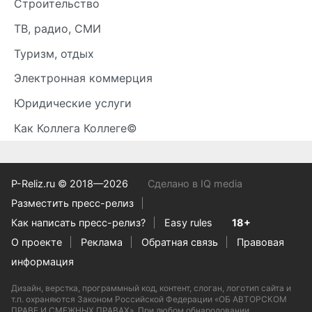
Строительство
ТВ, радио, СМИ
Туризм, отдых
Электронная коммерция
Юридические услуги
Как Коллега Коллеге©
P-Reliz.ru © 2018—2026
Сделано в IQ media
Разместить пресс-релиз
Как написать пресс-релиз?
Easy rules
18+
О проекте
Реклама
Обратная связь
Правовая
информация
Дизайн, верстка, программный код, контент, слоган, логотип сайта и
т.п. охраняются Законом Российской Федерации «ОБ АВТОРСКОМ
ПРАВЕ И СМЕЖНЫХ ПРАВАХ». При любом обнародовании,