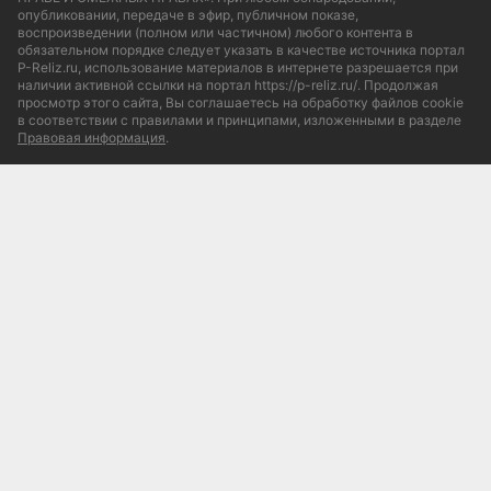
опубликовании, передаче в эфир, публичном показе,
воспроизведении (полном или частичном) любого контента в
обязательном порядке следует указать в качестве источника портал
P-Reliz.ru, использование материалов в интернете разрешается при
наличии активной ссылки на портал https://p-reliz.ru/. Продолжая
просмотр этого сайта, Вы соглашаетесь на обработку файлов cookie
в соответствии с правилами и принципами, изложенными в разделе
Правовая информация
.