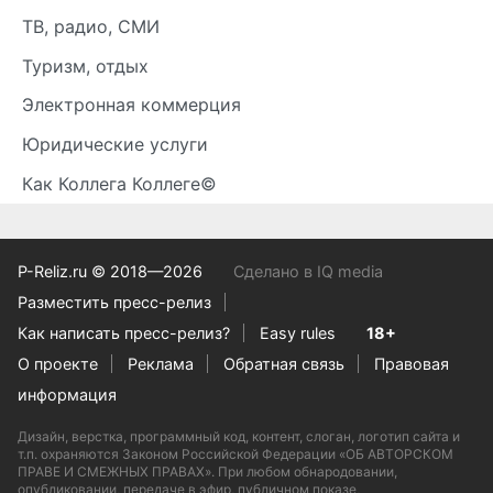
ТВ, радио, СМИ
Туризм, отдых
Электронная коммерция
Юридические услуги
Как Коллега Коллеге©
P-Reliz.ru © 2018—2026
Сделано в IQ media
Разместить пресс-релиз
Как написать пресс-релиз?
Easy rules
18+
О проекте
Реклама
Обратная связь
Правовая
информация
Дизайн, верстка, программный код, контент, слоган, логотип сайта и
т.п. охраняются Законом Российской Федерации «ОБ АВТОРСКОМ
ПРАВЕ И СМЕЖНЫХ ПРАВАХ». При любом обнародовании,
опубликовании, передаче в эфир, публичном показе,