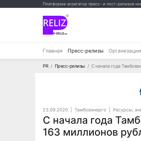
Платформа-агрегатор пресс- и пост-релизов но
©
(текущий)
Главная
Пресс-релизы
Организаци
Главная
PR
Пресс-релизы
С начала года Тамбовэ
23.09.2020
|
Тамбовэнерго
|
Ресурсы, эн
С начала года Там
163 миллионов руб