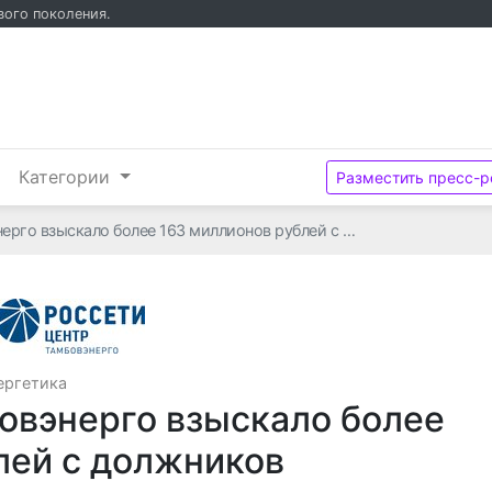
вого поколения.
и
Категории
Разместить пресс-р
нерго взыскало более 163 миллионов рублей с …
Тамбовэнерго
ергетика
бовэнерго взыскало более
лей с должников