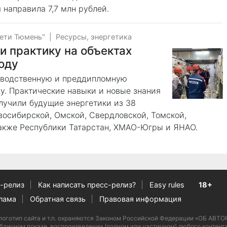
 направила 7,7 млн рублей.
ети Тюмень"
|
Ресурсы, энергетика
и практику на объектах
оду
зводственную и преддипломную
ду. Практические навыки и новые знания
лучили будущие энергетики из 38
восибирской, Омской, Свердловской, Томской,
также Республики Татарстан, ХМАО-Югры и ЯНАО.
-релиз
Как написать пресс-релиз?
Easy rules
18+
лама
Обратная связь
Правовая информация
ан, логотип сайта и т.п. охраняются Законом Российской Федерации «ОБ
бличном показе, воспроизведении (полном или частичном) любого контента