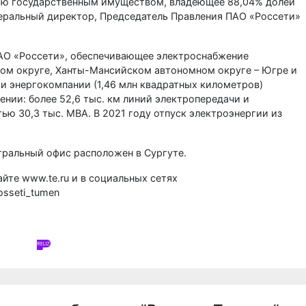
нию государственным имуществом, владеющее 88,04% долей
енеральный директор, Председатель Правления ПАО «Россети»
АО «Россети», обеспечивающее электроснабжение
ом округе, Ханты-Мансийском автономном округе – Югре и
ти энергокомпании (1,46 млн квадратных километров)
ении: более 52,6 тыс. км линий электропередачи и
ю 30,3 тыс. МВА. В 2021 году отпуск электроэнергии из
тральный офис расположен в Сургуте.
йте www.te.ru и в социальных сетях
rosseti_tumen