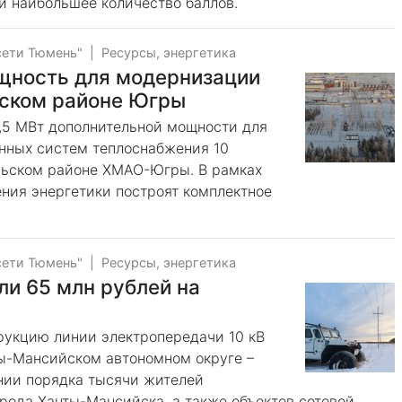
й наибольшее количество баллов.
сети Тюмень"
|
Ресурсы, энергетика
щность для модернизации
ьском районе Югры
,5 МВт дополнительной мощности для
нных систем теплоснабжения 10
рьском районе ХМАО-Югры. В рамках
ния энергетики построят комплектное
сети Тюмень"
|
Ресурсы, энергетика
и 65 млн рублей на
рукцию линии электропередачи 10 кВ
ы-Мансийском автономном округе –
нии порядка тысячи жителей
рода Ханты-Мансийска, а также объектов сотовой