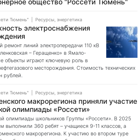
онерное общество "Россети Тюмень"
сети Тюмень"
|
Ресурсы, энергетика
жность электроснабжения
ождения
 ремонт линий электропередачи 110 кВ
ленковская – Геращенко» в Ямало-
е объекты играют ключевую роль в
ефтегазового месторождения. Стоимость технических
н рублей.
сети Тюмень"
|
Ресурсы, энергетика
енского макрорегиона приняли участие
ской олимпиады «Россети»
ой олимпиады школьников Группы «Россети». В 2025
 выполнили 360 ребят – учащиеся 9-11 классов, а
юменского макрорегиона. К участию во втором туре