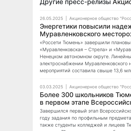
Другие пресс-релизы
Акци
26.05.2025
|
Акционерное общество "Рос
Энергетики повысили наде
Муравленковского местор
«Россети Тюмень» завершили плановый
«Муравленковская – Стрела» и «Мурав
Ненецком автономном округе. Линейны
электроснабжении Муравленковского н
мероприятий составила свыше 13,6 мл
03.03.2025
|
Акционерное общество "Рос
Более 300 школьников Тюм
в первом этапе Всероссий
Завершился первый этап Всероссийск
году задания по профильным предметам
также студенты колледжей и лицеев Т