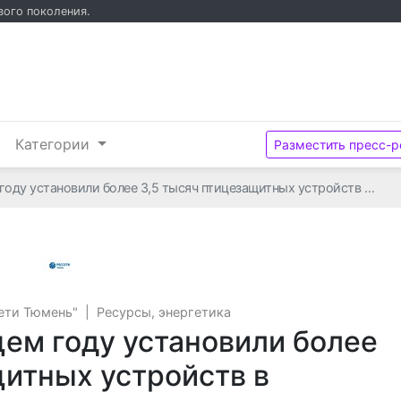
вого поколения.
и
Категории
Разместить пресс-р
году установили более 3,5 тысяч птицезащитных устройств …
Акционерное общество "Россети Тюмень"
ети Тюмень"
|
Ресурсы, энергетика
щем году установили более
щитных устройств в