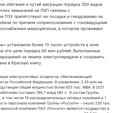
не обитания и путей миграции порядка 350 видов
отких замыканий на ЛЭП связаны с
и ПЗУ препятствуют их посадке и гнездованию на
 гибели по причине соприкосновения с токоведущими
роснабжения макрорегиона, в котором проживают
нь» установили более 13 тысяч устройств в зоне
на эти цели порядка 60 млн рублей. Выполненные
нарушений на линиях электропередачи и сохранить
ена в Красную книгу.
 мире электросетевых холдингов, обеспечивающий
ектах Российской Федерации. В управлении: 2,45 млн км
одстанции общей мощностью более 825 тыс. МВА. В 2021
ебителям составил 786,7 млрд кВт∙ч. В состав Группы
 в том числе 16 распределительных сетевых компаний и 1
ость персонала компаний Группы «Россети» – около 230 тыс.
еринской компании ПАО «Россети» является государство в