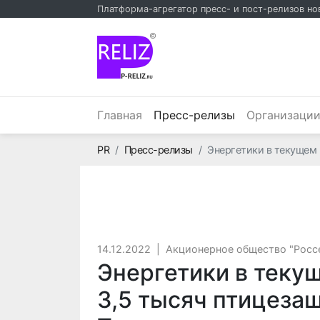
Платформа-агрегатор пресс- и пост-релизов но
©
(текущий)
Главная
Пресс-релизы
Организаци
Главная
PR
Пресс-релизы
Энергетики в текущем 
14.12.2022
|
Акционерное общество "Росс
Энергетики в теку
3,5 тысяч птицеза