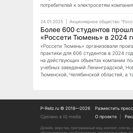
потребителей к электросетям компания
24.01.2025
|
Акционерное общество "Росс
Более 600 студентов прошл
«Россети Тюмень» в 2024 г
«Россети Тюмень» организовали прои
практики для 606 студентов в 2024 го
на действующих объектах компании по
учебных заведений Ленинградской, Но
Тюменской, Челябинской областей, а 
P-Reliz.ru © 2018—2026
Разместить пресс
Сделано в IQ media
О проекте
Рек
Дизайн, верстка, программный код, контент, слог
обнародовании, опубликовании, передаче в эфир, пу