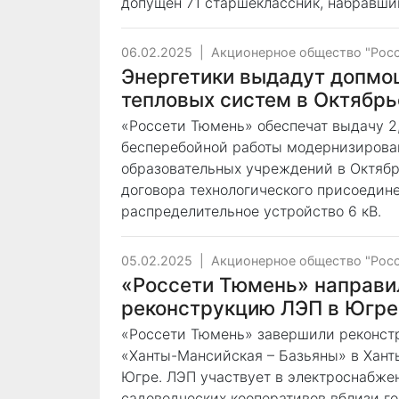
допущен 71 старшеклассник, набравши
06.02.2025
|
Акционерное общество "Рос
Энергетики выдадут допмо
тепловых систем в Октябр
«Россети Тюмень» обеспечат выдачу 2
бесперебойной работы модернизирова
образовательных учреждений в Октяб
договора технологического присоедине
распределительное устройство 6 кВ.
05.02.2025
|
Акционерное общество "Рос
«Россети Тюмень» направил
реконструкцию ЛЭП в Югре
«Россети Тюмень» завершили реконст
«Ханты-Мансийская – Базьяны» в Хант
Югре. ЛЭП участвует в электроснабже
садоводческих кооперативов вблизи го