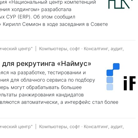
ция «Национальный центр компетенций
ния холдингом» разработала
ых СУР (ERP). Об этом сообщил
 Кирилл Семион в ходе заседания в Совете
ческий центр"
|
Компьютеры, софт
·
Консалтинг, аудит,
с для рекрутинга «Наймус»
яся на разработке, тестировании и
ния для облачного сервиса по подбору
перь могут обрабатывать большее
зультаты ранжирования кандидатов
вляются автоматически, а интерфейс стал более
ческий центр"
|
Компьютеры, софт
·
Консалтинг, аудит,