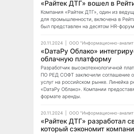
«Райтек ДТГ» вошел в Рейт
Компания «Райтек ДТГ», один из веду
для промышленности, включена в Рейт
был представлен на десятом HR-форум
20.11.2024
|
ООО "Информационно-аналит
«DатаРу Облако» интегрир
облачную платформу
Разработчик высокотехнологичной пла
ПО РЕД СОФТ заключили соглашение о 
услуг на российском рынке. Линейка 
«DатаРу Облако». Компании предостав
формате аренды.
20.11.2024
|
ООО "Информационно-аналит
«Райтек ДТГ» разработал с
который сэкономит компан