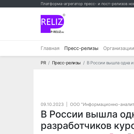
Платформа-агрегатор пресс- и пост-релизов но
©
(текущий)
Главная
Пресс-релизы
Организаци
Главная
PR
Пресс-релизы
В России вышла одна и
09.10.2023
|
ООО "Информационно-аналит
В России вышла одн
разработчиков кур