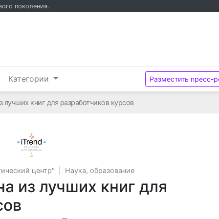
вого поколения.
и
Категории
Разместить пресс-р
з лучших книг для разработчиков курсов
ООО "Информационно-аналитический центр
ический центр"
|
Наука, образование
а из лучших книг для
сов