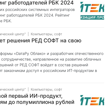
инг работодателей РБК 2024
щих российских системных интеграторов
инг работодателей РБК 2024. Рейтинг
е РБК.
ический центр"
|
Компьютеры, софт
ует решения РЕД СОФТ на свою
тформы «DатаРу Облако» и разработчик отечественного
сотрудничестве, направленное на развитие облачных
решений от РЕД СОФТ войдет в состав решений
ят заказчикам доступ к российским ИТ-продуктам в
ический центр"
|
Компьютеры, софт
вой первый ИИ-продукт,
иям до полумиллиона рублей