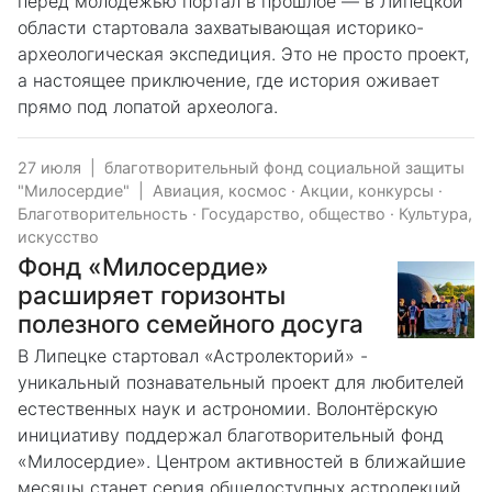
перед молодёжью портал в прошлое — в Липецкой
области стартовала захватывающая историко-
археологическая экспедиция. Это не просто проект,
а настоящее приключение, где история оживает
прямо под лопатой археолога.
27 июля
|
благотворительный фонд социальной защиты
"Милосердие"
|
Авиация, космос
·
Акции, конкурсы
·
Благотворительность
·
Государство, общество
·
Культура,
искусство
Фонд «Милосердие»
расширяет горизонты
полезного семейного досуга
В Липецке стартовал «Астролекторий» -
уникальный познавательный проект для любителей
естественных наук и астрономии. Волонтёрскую
инициативу поддержал благотворительный фонд
«Милосердие». Центром активностей в ближайшие
месяцы станет серия общедоступных астролекций