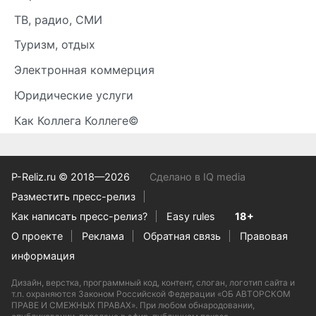
ТВ, радио, СМИ
Туризм, отдых
Электронная коммерция
Юридические услуги
Как Коллега Коллеге©
P-Reliz.ru © 2018—2026
Сделано в IQ media
Разместить пресс-релиз
Как написать пресс-релиз?
Easy rules
18+
О проекте
Реклама
Обратная связь
Правовая
информация
Дизайн, верстка, программный код, контент, слоган, логотип сайта и
т.п. охраняются Законом Российской Федерации «ОБ АВТОРСКОМ
ПРАВЕ И СМЕЖНЫХ ПРАВАХ». При любом обнародовании,