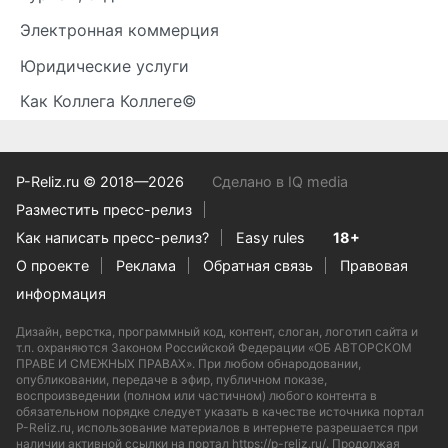
Электронная коммерция
Юридические услуги
Как Коллега Коллеге©
P-Reliz.ru © 2018—2026
Сделано в IQ media
Разместить пресс-релиз
Как написать пресс-релиз?
Easy rules
18+
О проекте
Реклама
Обратная связь
Правовая
информация
Дизайн, верстка, программный код, контент, слоган, логотип сайта и
т.п. охраняются Законом Российской Федерации «ОБ АВТОРСКОМ
ПРАВЕ И СМЕЖНЫХ ПРАВАХ». При любом обнародовании,
опубликовании, передаче в эфир, публичном показе,
воспроизведении (полном или частичном) любого контента в
обязательном порядке следует указать в качестве источника портал
P-Reliz.ru, использование материалов в интернете разрешается при
наличии активной ссылки на портал https://p-reliz.ru/. Продолжая