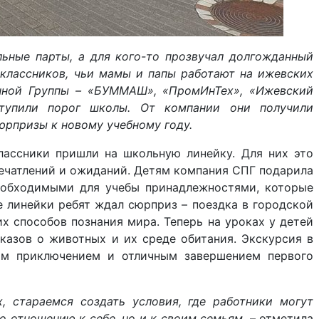
льные парты, а для кого-то прозвучал долгожданный
оклассников, чьи мамы и папы работают на ижевских
нной Группы – «БУММАШ», «ПромИнТех», «Ижевский
тупили порог школы. От компании они получили
юрпризы к новому учебному году.
лассники пришли на школьную линейку. Для них это
печатлений и ожиданий. Детям компания СПГ подарила
еобходимыми для учебы принадлежностями, которые
е линейки ребят ждал сюрприз – поездка в городской
их способов познания мира. Теперь на уроках у детей
казов о животных и их среде обитания. Экскурсия в
ым приключением и отличным завершением первого
, стараемся создать условия, где работники могут
 отношению к себе, но и к своим семьям,
– отметила