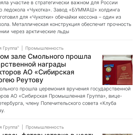
ла участие в стратегически важном для России
го ледокола «Чукотка». Завод «БУММАШ» холдинга
отовил для «Чукотки» обечайки кессона – один из
кола. Металлическая конструкция обеспечит прочность
ении через арктические льды
 Группа"
|
Промышленность
вом зале Смольного прошла
арственной награды
кторов АО «Сибирская
ргею Реутову
мольного прошла церемония вручения государственной
оров АО «Сибирская Промышленная Группа», вице-
тербурга, члену Попечительского совета «Клуба
у.
 Группа"
|
Промышленность