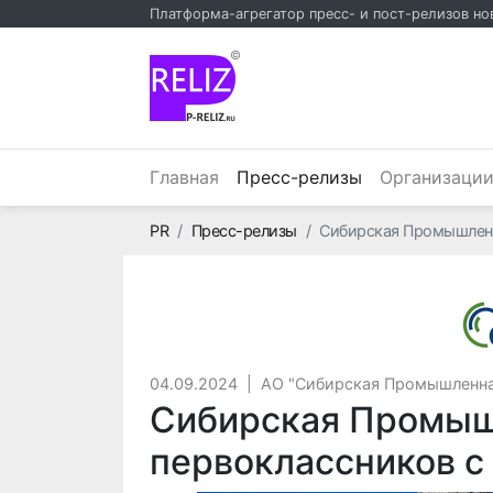
Платформа-агрегатор пресс- и пост-релизов но
©
(текущий)
Главная
Пресс-релизы
Организаци
Главная
PR
Пресс-релизы
Сибирская Промышленн
04.09.2024
|
АО "Сибирская Промышленна
Сибирская Промыш
первоклассников с