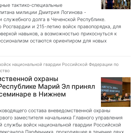
дные тактико-специальные
питана милиции Дмитрия Логинова -
 служебного долга в Чеченской Республике.
ю Росгвардии и 215-летию войск правопорядка, для
оверкой навыков, а возможностью прикоснуться к
ессионализм остаются ориентиром для новых
войск национальной гвардии Российской Федерации по
ество
мственной охраны
Республике Марий Эл принял
 семинаре в Нижнем
ководящего состава вневедомственной охраны
рвого заместителя начальника Главного управления
й службы войск национальной гвардии Российской
ександра Парфенчика, проходившее в течение двух