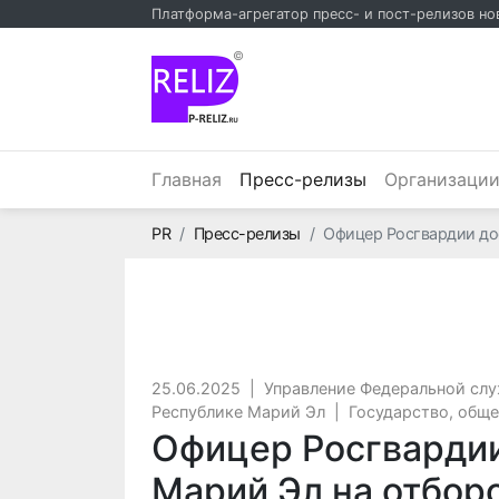
Платформа-агрегатор пресс- и пост-релизов но
©
(текущий)
Главная
Пресс-релизы
Организаци
Главная
PR
Пресс-релизы
Офицер Росгвардии до
25.06.2025
|
Управление Федеральной слу
Республике Марий Эл
|
Государство, общ
Офицер Росгвардии
Марий Эл на отбор