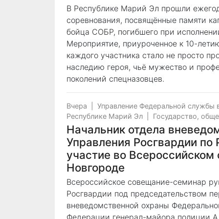
В Республике Марий Эл прошли ежего
соревнования, посвящённые памяти ка
бойца СОБР, погибшего при исполнении
Мероприятие, приуроченное к 10-лети
каждого участника стало не просто пр
наследию героя, чьё мужество и проф
поколений спецназовцев.
Вчера
|
Управление Федеральной службы 
Республике Марий Эл
|
Государство, общ
Начальник отдела вневедо
Управления Росгвардии по 
участие во Всероссийском
Новгороде
Всероссийское совещание-семинар ру
Росгвардии под председательством пе
вневедомственной охраны Федерально
Федерации генерал-майора полиции Ал