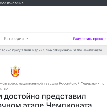
вого поколения.
и
Категории
Разместить пресс-р
стойно представил Марий Эл на отборочном этапе Чемпионата …
Управление Федеральной службы войск нац
жбы войск национальной гвардии Российской Федерации по
ество
 достойно представил
очном этапе Чемпионата