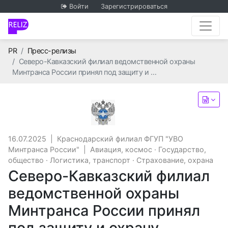
Войти
Зарегистрироваться
Главная
PR
Пресс-релизы
Северо-Кавказский филиал ведомственной охраны
Минтранса России принял под защиту и …
Краснодарский филиал ФГУ
16.07.2025
|
Краснодарский филиал ФГУП "УВО
Минтранса России"
|
Авиация, космос
·
Государство,
общество
·
Логистика, транспорт
·
Страхование, охрана
Северо-Кавказский филиал
ведомственной охраны
Минтранса России принял
под защиту и охрану