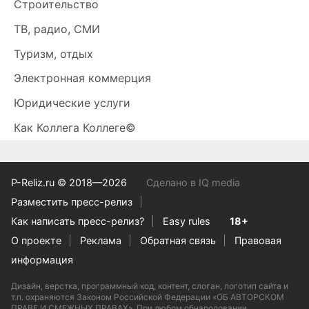
Строительство
ТВ, радио, СМИ
Туризм, отдых
Электронная коммерция
Юридические услуги
Как Коллега Коллеге©
P-Reliz.ru © 2018—2026
Сделано в IQ media
Разместить пресс-релиз
Как написать пресс-релиз?
Easy rules
18+
О проекте
Реклама
Обратная связь
Правовая
информация
Дизайн, верстка, программный код, контент, слоган, логотип сайта и
т.п. охраняются Законом Российской Федерации «ОБ АВТОРСКОМ
ПРАВЕ И СМЕЖНЫХ ПРАВАХ». При любом обнародовании,