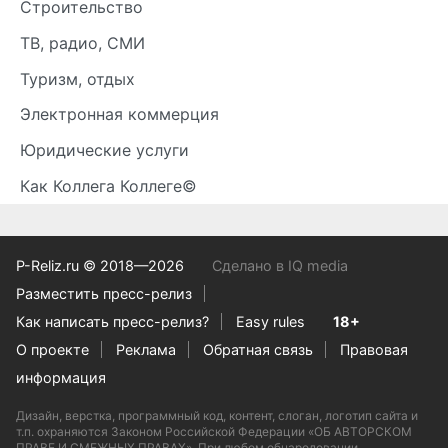
Строительство
ТВ, радио, СМИ
Туризм, отдых
Электронная коммерция
Юридические услуги
Как Коллега Коллеге©
P-Reliz.ru © 2018—2026
Сделано в IQ media
Разместить пресс-релиз
Как написать пресс-релиз?
Easy rules
18+
О проекте
Реклама
Обратная связь
Правовая
информация
Дизайн, верстка, программный код, контент, слоган, логотип сайта и
т.п. охраняются Законом Российской Федерации «ОБ АВТОРСКОМ
ПРАВЕ И СМЕЖНЫХ ПРАВАХ». При любом обнародовании,