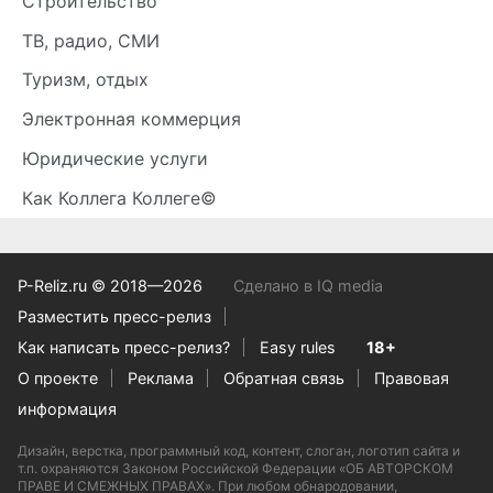
Строительство
ТВ, радио, СМИ
Туризм, отдых
Электронная коммерция
Юридические услуги
Как Коллега Коллеге©
P-Reliz.ru © 2018—2026
Сделано в IQ media
Разместить пресс-релиз
Как написать пресс-релиз?
Easy rules
18+
О проекте
Реклама
Обратная связь
Правовая
информация
Дизайн, верстка, программный код, контент, слоган, логотип сайта и
т.п. охраняются Законом Российской Федерации «ОБ АВТОРСКОМ
ПРАВЕ И СМЕЖНЫХ ПРАВАХ». При любом обнародовании,