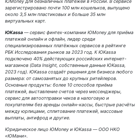
ЮMoney для безналичных платежей в России. В сервисе
зарегистрировано почти 100 млн кошельков, выпущено
около 3,5 млн пластиковых и больше 35 млн
виртуальных карт.
ЮKassa
— сервис финтех-компании ЮMoney для приёма
платежей онлайн и офлайн, лидер среди
специализированных платёжных сервисов в рейтинге
РБК Исследования рынков
за 2023 год. К ЮKassa
подключено 40% действующих российских интернет-
магазинов (Data Insight, собственные данные ЮKassa,
2023 год). ЮKassa создаёт решения для бизнеса любого
размера: от самозанятых до крупных ритейлеров.
Основные продукты: более 10 способов приёма
платежей, выставление счетов через мессенджеры,
сервис для автоотправки чеков в налоговую и
покупателям без аренды онлайн-кассы, быстрые расчёты
между юрлицами, сплитование платежей, массовые
выплаты, антифрод и другие.
Юридическое лицо ЮMoney и ЮKassa — ООО НКО
«ЮМани».