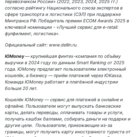
перевозчиком России» (2022, 2023, 2024, 2025 гг.)
согласно рейтингу Национального союза экспертов в
сфере транспорта и логистики (СЭЛ) при поддержке
Минтранса РФ. Победитель премии ECOM Awards 2025 в
ключевой номинации - «Лучший сервис для e-retail:
фулфилмент, логистика».
Официальный сайт:
www.dellin.ru
.
ЮMoney
— крупнейшая финтех-компания по объёму
выручки в 2024 году по данным
Smart Ranking
от 2025
года. ЮMoney предлагает пользователям электронный
кошелёк, а бизнесу — приём платежей через ЮKassa.
Команда ЮMoney работает в платёжной индустрии
больше 20 лет.
Кошелёк
ЮMoney
— сервис для платежей в онлайне и
офлайне. Пользователи могут выпускать банковские
карты, делать переводы, оплачивать товары и услуги,
получать кэшбэк баллами, собирать деньги на подарки и
другие цели. Пользователи, приезжающие из-за
границы, могут получить карту иностранного туриста от