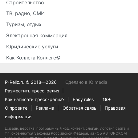
Строительство
ТВ, радио, СМИ
Туризм, отдых
Электронная коммерция
Юридические услуги
Как Коллега Коллеге©
P-Reliz.ru © 2018—2026
Сделано в IQ media
Разместить пресс-релиз
Как написать пресс-релиз?
Easy rules
18+
О проекте
Реклама
Обратная связь
Правовая
информация
Дизайн, верстка, программный код, контент, слоган, логотип сайта и
т.п. охраняются Законом Российской Федерации «ОБ АВТОРСКОМ