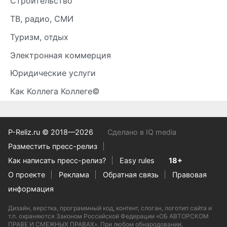
Строительство
ТВ, радио, СМИ
Туризм, отдых
Электронная коммерция
Юридические услуги
Как Коллега Коллеге©
P-Reliz.ru © 2018—2026
Сделано в IQ media
Разместить пресс-релиз
Как написать пресс-релиз?
Easy rules
18+
О проекте
Реклама
Обратная связь
Правовая
информация
Дизайн, верстка, программный код, контент, слоган, логотип сайта и
т.п. охраняются Законом Российской Федерации «ОБ АВТОРСКОМ
ПРАВЕ И СМЕЖНЫХ ПРАВАХ». При любом обнародовании,