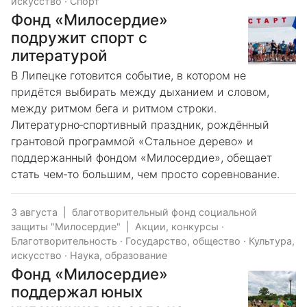
искусство
·
Спорт
Фонд «Милосердие»
подружит спорт с
литературой
В Липецке готовится событие, в котором не
придётся выбирать между дыханием и словом,
между ритмом бега и ритмом строки.
Литературно‑спортивный праздник, рождённый
грантовой программой «Стальное дерево» и
поддержанный фондом «Милосердие», обещает
стать чем‑то большим, чем просто соревнование.
3 августа
|
благотворительный фонд социальной
защиты "Милосердие"
|
Акции, конкурсы
·
Благотворительность
·
Государство, общество
·
Культура,
искусство
·
Наука, образование
Фонд «Милосердие»
поддержал юных