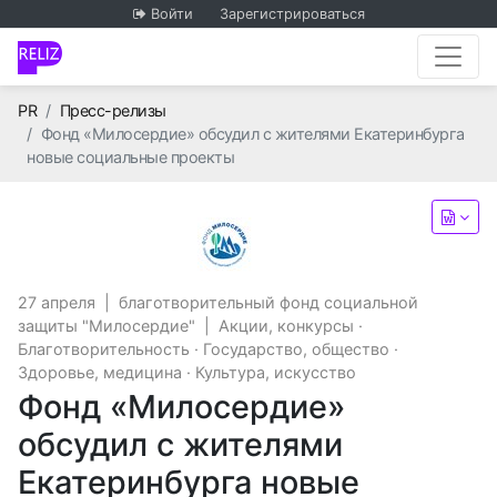
Войти
Зарегистрироваться
Главная
PR
Пресс-релизы
Фонд «Милосердие» обсудил с жителями Екатеринбурга
новые социальные проекты
благотворительный фонд с
27 апреля
|
благотворительный фонд социальной
защиты "Милосердие"
|
Акции, конкурсы
·
Благотворительность
·
Государство, общество
·
Здоровье, медицина
·
Культура, искусство
Фонд «Милосердие»
обсудил с жителями
Екатеринбурга новые