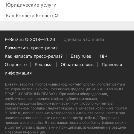
Юридические услуги
Как Коллега Коллеге©
P-Reliz.ru © 2018—2026
Сделано в IQ media
Разместить пресс-релиз
Как написать пресс-релиз?
Easy rules
18+
О проекте
Реклама
Обратная связь
Правовая
информация
Дизайн, верстка, программный код, контент, слоган, логотип сайта и
т.п. охраняются Законом Российской Федерации «ОБ АВТОРСКОМ
ПРАВЕ И СМЕЖНЫХ ПРАВАХ». При любом обнародовании,
опубликовании, передаче в эфир, публичном показе,
воспроизведении (полном или частичном) любого контента в
обязательном порядке следует указать в качестве источника портал
P-Reliz.ru, использование материалов в интернете разрешается при
наличии активной ссылки на портал https://p-reliz.ru/. Продолжая
просмотр этого сайта, Вы соглашаетесь на обработку файлов cookie
в соответствии с правилами и принципами, изложенными в разделе
Правовая информация
.