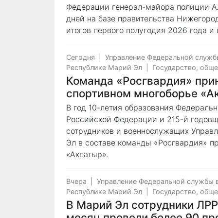
Федерации генерал-майора полиции Ал
дней на базе правительства Нижегоро
итогов первого полугодия 2026 года и
Сегодня
|
Управление Федеральной служб
Республике Марий Эл
|
Государство, общ
Команда «Росгвардия» прин
спортивном многоборье «А
В год 10-летия образования Федераль
Российской Федерации и 215-й годовщ
сотрудников и военнослужащих Управл
Эл в составе команды «Росгвардия» п
«Акпатыр».
Вчера
|
Управление Федеральной службы 
Республике Марий Эл
|
Государство, общ
В Марий Эл сотрудники ЛР
месяц провели более 90 пр