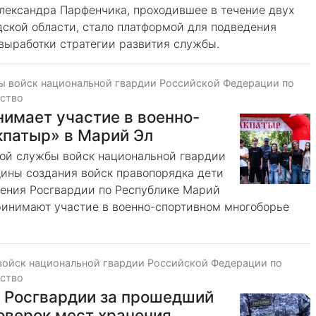
ександра Парфенчика, проходившее в течение двух
дской области, стало платформой для подведения
 выработки стратегии развития службы.
ы войск национальной гвардии Российской Федерации по
ество
имает участие в военно-
кпатыр» в Марий Эл
ной службы войск национальной гвардии
ины создания войск правопорядка дети
ения Росгвардии по Республике Марий
ринимают участие в военно-спортивном многоборье
войск национальной гвардии Российской Федерации по
ество
Р Росгвардии за прошедший
оверок мест хранения