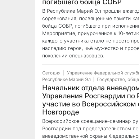
погибшего бойца СОБР
В Республике Марий Эл прошли ежего
соревнования, посвящённые памяти ка
бойца СОБР, погибшего при исполнении
Мероприятие, приуроченное к 10-лети
каждого участника стало не просто пр
наследию героя, чьё мужество и проф
поколений спецназовцев.
Сегодня
|
Управление Федеральной служб
Республике Марий Эл
|
Государство, общ
Начальник отдела вневедо
Управления Росгвардии по 
участие во Всероссийском
Новгороде
Всероссийское совещание-семинар ру
Росгвардии под председательством пе
вневедомственной охраны Федерально