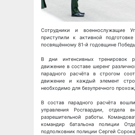
Сотрудники и военнослужащие У
приступили к активной подготовке
посвящённому 81-й годовщине Победы
В дни интенсивных тренировок ро
движение в составе шеренг различно
парадного расчёта в строгом соо
движение и каждый элемент стро
необходимо для безупречного прохож
В состав парадного расчёта вошл
управления Росгвардии, отдела в
разрешительной работы. Командов
командир батальона полиции Отд
подполковник полиции Сергей Сорока