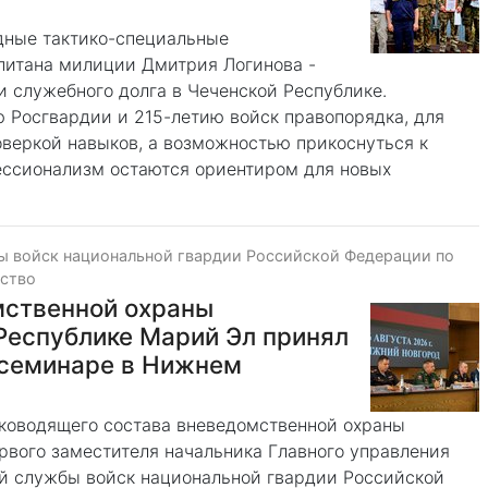
дные тактико-специальные
питана милиции Дмитрия Логинова -
 служебного долга в Чеченской Республике.
ю Росгвардии и 215-летию войск правопорядка, для
оверкой навыков, а возможностью прикоснуться к
ессионализм остаются ориентиром для новых
ы войск национальной гвардии Российской Федерации по
ество
мственной охраны
Республике Марий Эл принял
 семинаре в Нижнем
ководящего состава вневедомственной охраны
рвого заместителя начальника Главного управления
й службы войск национальной гвардии Российской