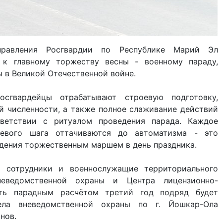
правления Росгвардии по Республике Марий Эл
 к главному торжеству весны - военному параду,
 в Великой Отечественной войне.
сгвардейцы отрабатывают строевую подготовку,
й численности, а также полное слаживание действий
тветствии с ритуалом проведения парада. Каждое
евого шага оттачиваются до автоматизма - это
дения торжественным маршем в день праздника.
и сотрудники и военнослужащие территориального
неведомственной охраны и Центра лицензионно-
ать парадным расчётом третий год подряд будет
ела вневедомственной охраны по г. Йошкар-Ола
нов.