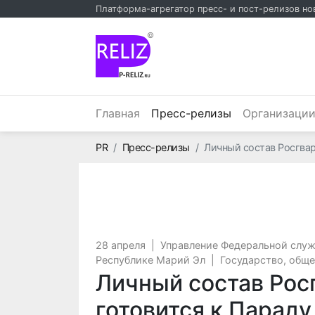
Платформа-агрегатор пресс- и пост-релизов но
©
(текущий)
Главная
Пресс-релизы
Организаци
Главная
PR
Пресс-релизы
Личный состав Росгва
28 апреля
|
Управление Федеральной служ
Республике Марий Эл
|
Государство, общ
Личный состав Рос
готовится к Парад