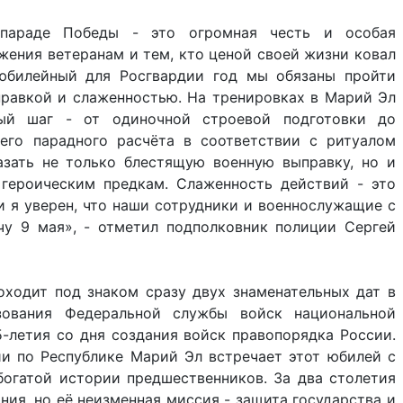
параде Победы - это огромная честь и особая
жения ветеранам и тем, кто ценой своей жизни ковал
 юбилейный для Росгвардии год мы обязаны пройти
равкой и слаженностью. На тренировках в Марий Эл
ый шаг - от одиночной строевой подготовки до
его парадного расчёта в соответствии с ритуалом
зать не только блестящую военную выправку, но и
 героическим предкам. Слаженность действий - это
 и я уверен, что наши сотрудники и военнослужащие с
чу 9 мая», - отметил подполковник полиции Сергей
оходит под знаком сразу двух знаменательных дат в
азования Федеральной службы войск национальной
-летия со дня создания войск правопорядка России.
и по Республике Марий Эл встречает этот юбилей с
огатой истории предшественников. За два столетия
ния, но её неизменная миссия - защита государства и