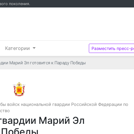
вого поколения.
и
Категории
Разместить пресс-р
рдии Марий Эл готовится к Параду Победы
Управление Федеральной службы войск нац
бы войск национальной гвардии Российской Федерации по
ество
гвардии Марий Эл
у Победы