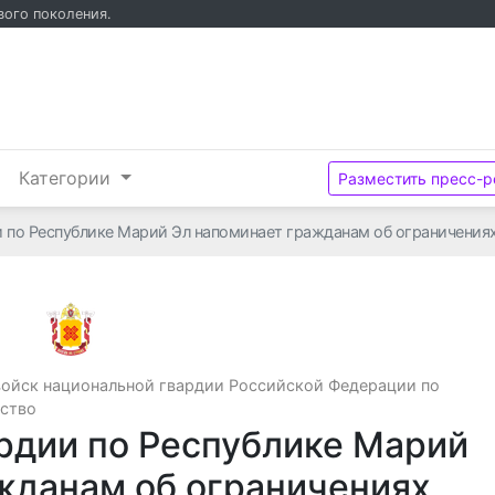
вого поколения.
и
Категории
Разместить пресс-р
 по Республике Марий Эл напоминает гражданам об ограничениях
Управление Федеральной службы войск нац
войск национальной гвардии Российской Федерации по
ество
рдии по Республике Марий
жданам об ограничениях,