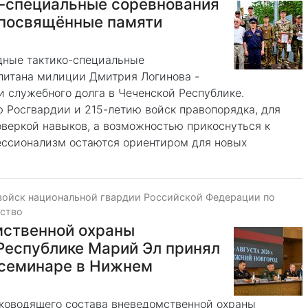
о-специальные соревнования
 посвящённые памяти
дные тактико-специальные
питана милиции Дмитрия Логинова -
 служебного долга в Чеченской Республике.
ю Росгвардии и 215-летию войск правопорядка, для
оверкой навыков, а возможностью прикоснуться к
ессионализм остаются ориентиром для новых
войск национальной гвардии Российской Федерации по
ество
мственной охраны
Республике Марий Эл принял
 семинаре в Нижнем
ководящего состава вневедомственной охраны