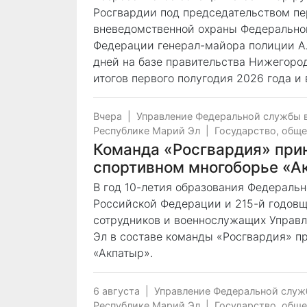
Росгвардии под председательством пе
вневедомственной охраны Федерально
Федерации генерал-майора полиции Ал
дней на базе правительства Нижегоро
итогов первого полугодия 2026 года и
Вчера
|
Управление Федеральной службы 
Республике Марий Эл
|
Государство, общ
Команда «Росгвардия» прин
спортивном многоборье «А
В год 10-летия образования Федераль
Российской Федерации и 215-й годовщ
сотрудников и военнослужащих Управл
Эл в составе команды «Росгвардия» п
«Акпатыр».
6 августа
|
Управление Федеральной служ
Республике Марий Эл
|
Государство, общ