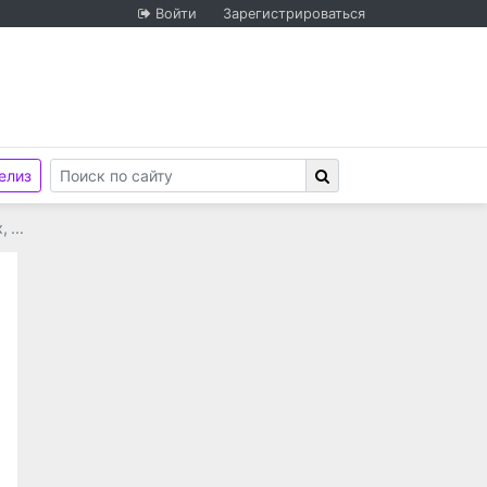
Войти
Зарегистрироваться
елиз
, …
иональной гвардии Российской Федерации по Республи