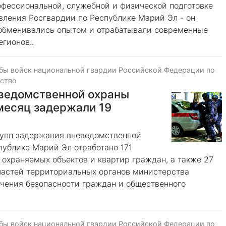
офессиональной, служебной и физической подготовке
вления Росгвардии по Республике Марий Эл - он
 обменивались опытом и отрабатывали современные
гионов..
бы войск национальной гвардии Российской Федерации по
ество
еведомственной охраны
месяц задержали 19
рупп задержания вневедомственной
публике Марий Эл отработано 171
охраняемых объектов и квартир граждан, а также 27
частей территориальных органов министерства
ечения безопасности граждан и общественного
бы войск национальной гвардии Российской Федерации по