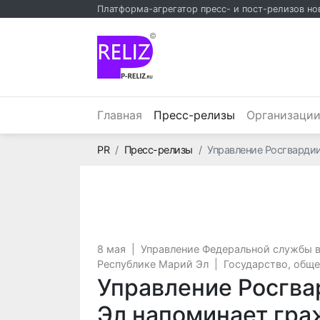
Платформа-агрегатор пресс- и пост-релизов но
©
(текущий)
Главная
Пресс-релизы
Организаци
Главная
PR
Пресс-релизы
Управление Росгвардии
8 мая
|
Управление Федеральной службы 
Республике Марий Эл
|
Государство, общ
Управление Росгва
Эл напоминает гра