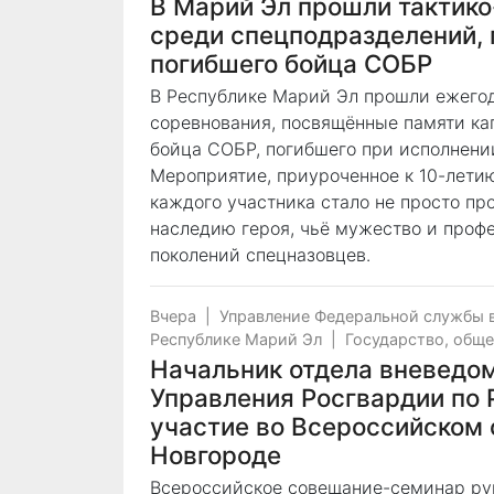
В Марий Эл прошли тактик
среди спецподразделений,
погибшего бойца СОБР
В Республике Марий Эл прошли ежего
соревнования, посвящённые памяти ка
бойца СОБР, погибшего при исполнении
Мероприятие, приуроченное к 10-лети
каждого участника стало не просто пр
наследию героя, чьё мужество и проф
поколений спецназовцев.
Вчера
|
Управление Федеральной службы 
Республике Марий Эл
|
Государство, общ
Начальник отдела вневедо
Управления Росгвардии по 
участие во Всероссийском
Новгороде
Всероссийское совещание-семинар ру