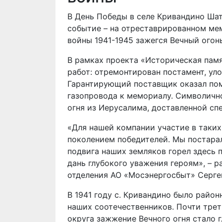
В День Победы в селе Кривандино Ша
событие – на отреставрированном ме
войны 1941-1945 зажегся Вечный огонь
В рамках проекта «Историческая пам
работ: отремонтирован постамент, уло
Гарантирующий поставщик оказал пом
газопровода к мемориалу. Символично
огня из Иерусалима, доставленной сп
«Для нашей компании участие в таких
поколением победителей. Мы постара
подвига наших земляков горел здесь 
дань глубокого уважения героям», – 
отделения АО «Мосэнергосбыт» Серге
В 1941 году с. Кривандино было райо
наших соотечественников. Почти трет
округа зажжение Вечного огня стало