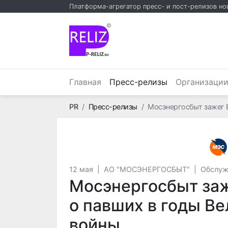
Платформа-агрегатор пресс- и пост-релизов но
©
(текущий)
Главная
Пресс-релизы
Организаци
Главная
PR
Пресс-релизы
Мосэнергосбыт зажег В
12 мая
|
АО "МОСЭНЕРГОСБЫТ"
|
Обслуж
Мосэнергосбыт заж
о павших в годы В
войны