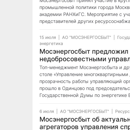
Мосэнергосбыт принял участие в круг
промышленной политики города Москв
академии РАНХиГС. Мероприятие с уч
представителей других ресурсоснабжа
15 июля
|
АО "МОСЭНЕРГОСБЫТ"
|
Госуд
энергетика
Мосэнергосбыт предложил 
недобросовестными управ
Топ-менеджмент Мосэнергосбыта и дру
столе «Управление многоквартирными д
прозрачность работы управляющий орг
прошло в Одинцово под председательс
Государственной Думы по энергетике 
6 июля
|
АО "МОСЭНЕРГОСБЫТ"
|
Ресурс
Мосэнергосбыт об актуаль
агрегаторов управления сп