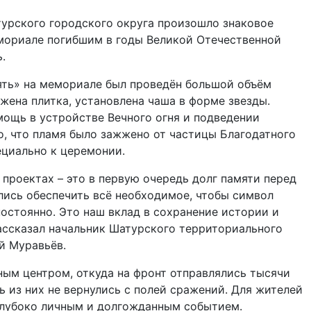
турского городского округа произошло знаковое
мориале погибшим в годы Великой Отечественной
.
ять» на мемориале был проведён большой объём
жена плитка, установлена чаша в форме звезды.
ощь в устройстве Вечного огня и подведении
, что пламя было зажжено от частицы Благодатного
ециально к церемонии.
 проектах – это в первую очередь долг памяти перед
лись обеспечить всё необходимое, чтобы символ
постоянно. Это наш вклад в сохранение истории и
рассказал начальник Шатурского территориального
й Муравьёв.
нным центром, откуда на фронт отправлялись тысячи
ь из них не вернулись с полей сражений. Для жителей
 глубоко личным и долгожданным событием.