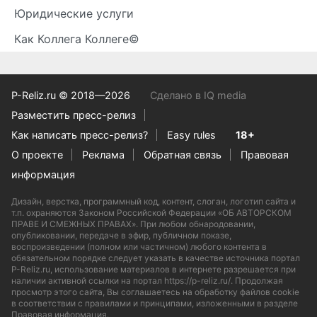
Юридические услуги
Как Коллега Коллеге©
P-Reliz.ru © 2018—2026
Сделано в IQ media
Разместить пресс-релиз
Как написать пресс-релиз?
Easy rules
18+
О проекте
Реклама
Обратная связь
Правовая
информация
Дизайн, верстка, программный код, контент, слоган, логотип сайта и
т.п. охраняются Законом Российской Федерации «ОБ АВТОРСКОМ
ПРАВЕ И СМЕЖНЫХ ПРАВАХ». При любом обнародовании,
опубликовании, передаче в эфир, публичном показе,
воспроизведении (полном или частичном) любого контента в
обязательном порядке следует указать в качестве источника портал
P-Reliz.ru, использование материалов в интернете разрешается при
наличии активной ссылки на портал https://p-reliz.ru/. Продолжая
просмотр этого сайта, Вы соглашаетесь на обработку файлов cookie
в соответствии с правилами и принципами, изложенными в разделе
Правовая информация
.