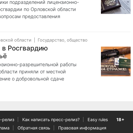
ики подразделений лицензионно-
сгвардии по Орловской области
 вопросам предоставления
овской области
|
Государство, общество
 в Росгвардию
ьё
нзионно-разрешительной работы
области приняли от местной
ение о добровольной сдаче
-релиз
Как написать пресс-релиз?
Easy rules
18+
лама
Обратная связь
Правовая информация