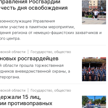
Управления Росгвардии
в честь дня освобождения
и военнослужащие Управления
няли участие в памятном мероприятии,
ения региона от немецко-фашистских захватчиков и
го центра.
овской области
|
Государство, общество
 новых росгвардейцев
й области прошла торжественная
удников вневедомственной охраны, а
тероргана.
овской области
|
Государство, общество
ержали 15 лиц,
ии противоправных