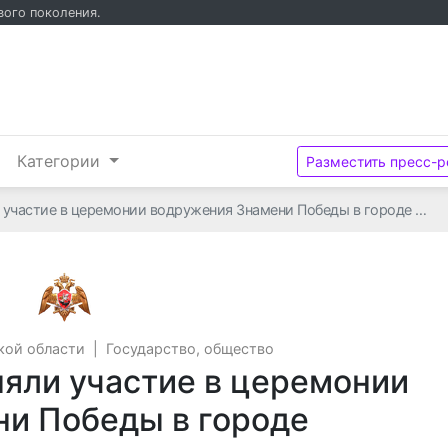
вого поколения.
и
Категории
Разместить пресс-р
 участие в церемонии водружения Знамени Победы в городе …
Управление ФС ВНГ РФ по Орловской облас
кой области
|
Государство, общество
яли участие в церемонии
и Победы в городе