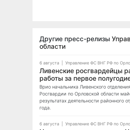
Другие пресс-релизы
Упра
области
6 августа
|
Управление ФС ВНГ РФ по Орл
Ливенские росгвардейцы ра
работы за первое полугоди
Врио начальника Ливенского отделени
Росгвардии по Орловской области май
результатах деятельности районного о
года.
6 августа
|
Управление ФС ВНГ РФ по Орл