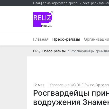
Платформа-агрегатор пресс- и пост-релизов но
©
(текущий)
Главная
Пресс-релизы
Организаци
Главная
PR
Пресс-релизы
Росгвардейцы приняли
12 мая
|
Управление ФС ВНГ РФ по Орловс
Росгвардейцы прин
водружения Знамен