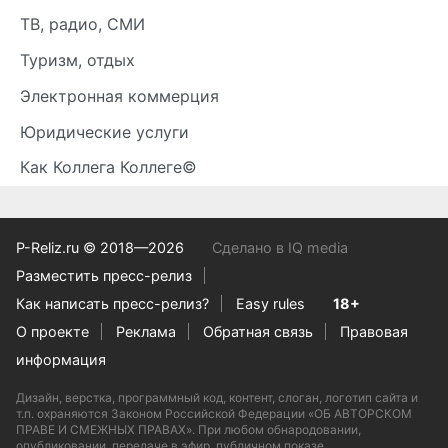
ТВ, радио, СМИ
Туризм, отдых
Электронная коммерция
Юридические услуги
Как Коллега Коллеге©
P-Reliz.ru © 2018—2026
Сделано в IQ media
Разместить пресс-релиз
Как написать пресс-релиз?
Easy rules
18+
О проекте
Реклама
Обратная связь
Правовая
информация
Дизайн, верстка, программный код, контент, слоган, логотип сайта и
т.п. охраняются Законом Российской Федерации «ОБ АВТОРСКОМ
ПРАВЕ И СМЕЖНЫХ ПРАВАХ». При любом обнародовании,
опубликовании, передаче в эфир, публичном показе,