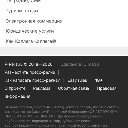
ТВ, радио, СМИ
Туризм, отдых
Электронная коммерция
Юридические услуги
Как Коллега Коллеге©
P-Reliz.ru © 2018—2026
Сделано в IQ media
Разместить пресс-релиз
Как написать пресс-релиз?
Easy rules
18+
О проекте
Реклама
Обратная связь
Правовая
информация
Дизайн, верстка, программный код, контент, слоган, логотип сайта и
т.п. охраняются Законом Российской Федерации «ОБ АВТОРСКОМ
ПРАВЕ И СМЕЖНЫХ ПРАВАХ». При любом обнародовании,
опубликовании, передаче в эфир, публичном показе,
воспроизведении (полном или частичном) любого контента в