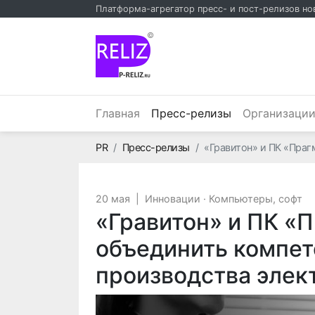
Платформа-агрегатор пресс- и пост-релизов но
©
(текущий)
Главная
Пресс-релизы
Организаци
Главная
PR
Пресс-релизы
«Гравитон» и ПК «Праг
20 мая
|
Инновации
·
Компьютеры, софт
«Гравитон» и ПК «
объединить компет
производства элек