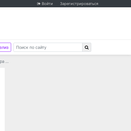
Войти
Зарегистрироваться
елиз
ора …