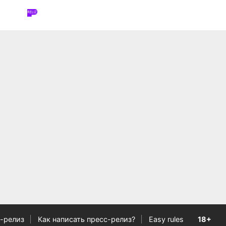
-релиз
Как написать пресс-релиз?
Easy rules
18+