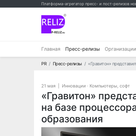
Платформа-агрегатор пресс- и пост-релизов но
©
(текущий)
Главная
Пресс-релизы
Организаци
Главная
PR
Пресс-релизы
«Гравитон» представил
21 мая
|
Инновации
·
Компьютеры, софт
«Гравитон» предст
на базе процессора
образования