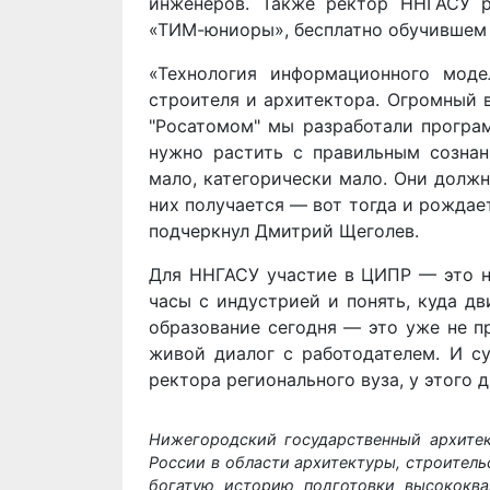
инженеров. Также ректор ННГАСУ р
«ТИМ-юниоры», бесплатно обучившем 
«Технология информационного мод
строителя и архитектора. Огромный 
"Росатомом" мы разработали програ
нужно растить с правильным созна
мало, категорически мало. Они должн
них получается — вот тогда и рождает
подчеркнул Дмитрий Щеголев.
Для ННГАСУ участие в ЦИПР — это не
часы с индустрией и понять, куда дв
образование сегодня — это уже не п
живой диалог с работодателем. И су
ректора регионального вуза, у этого 
Нижегородский государственный архитек
России в области архитектуры, строитель
богатую историю подготовки высококва