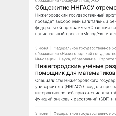
образование
·
Обслуживание, ЖКХ
Общежитие ННГАСУ отремон
Нижегородский государственный архи
проведёт выборочный капитальный ремо
федеральной программы «Создание се
национальный проект «Молодёжь и дет
3 июня
|
Федеральное государственное б
образования «Нижегородский государстве
Инновации
·
Наука, образование
·
Строите
Нижегородские учёные раз
помощник для математиков
Специалисты Нижегородского государс
университета (ННГАСУ) создали прогр
интерактивное веб-приложение для тр
функций знаковых расстояний (SDF) и 
3 июня
|
Федеральное государственное б