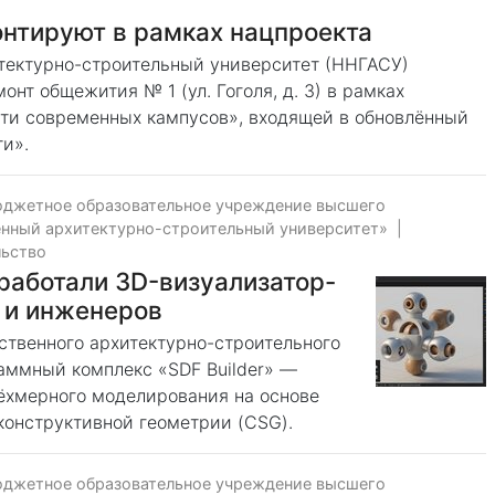
тируют в рамках нацпроекта
тектурно-строительный университет (ННГАСУ)
нт общежития № 1 (ул. Гоголя, д. 3) в рамках
ти современных кампусов», входящей в обновлённый
и».
юджетное образовательное учреждение высшего
нный архитектурно-строительный университет»
|
льство
работали 3D-визуализатор-
 и инженеров
твенного архитектурно-строительного
аммный комплекс «SDF Builder» —
ёхмерного моделирования на основе
конструктивной геометрии (CSG).
юджетное образовательное учреждение высшего