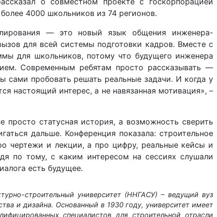
ассказал о совместном проекте с госкорпорацией
более 4000 школьников из 74 регионов.
елирования — это новый язык общения инженера-
вызов для всей системы подготовки кадров. Вместе с
ммы для школьников, потому что будущего инженера
нием. Современным ребятам просто рассказывать —
ы сами пробовать решать реальные задачи. И когда у
ся настоящий интерес, а не навязанная мотивация», –
 просто статусная история, а возможность сверить
игаться дальше. Конференция показала: строительное
ро чертежи и лекции, а про цифру, реальные кейсы и
дя по тому, с каким интересом на сессиях слушали
диалога есть будущее.
турно-строительный университет (ННГАСУ) – ведущий вуз
ства и дизайна. Основанный в 1930 году, университет имеет
лифицированных специалистов для строительной отрасли