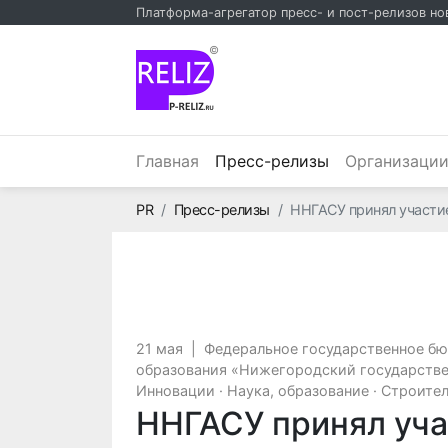
Платформа-агрегатор пресс- и пост-релизов но
©
(текущий)
Главная
Пресс-релизы
Организаци
Главная
PR
Пресс-релизы
ННГАСУ принял участи
21 мая
|
Федеральное государственное б
образования «Нижегородский государстве
Инновации
·
Наука, образование
·
Строите
ННГАСУ принял уч