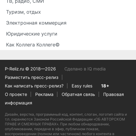
ТВ, радио, СМИ
Туризм, отдых
Электронная коммерция
Юридические услуги
Как Коллега Коллеге©
P-Reliz.ru © 2018—2026
Сделано в IQ media
Разместить пресс-релиз
Как написать пресс-релиз?
Easy rules
18+
О проекте
Реклама
Обратная связь
Правовая
информация
Дизайн, верстка, программный код, контент, слоган, логотип сайта и
т.п. охраняются Законом Российской Федерации «ОБ АВТОРСКОМ
ПРАВЕ И СМЕЖНЫХ ПРАВАХ». При любом обнародовании,
опубликовании, передаче в эфир, публичном показе,
воспроизведении (полном или частичном) любого контента в