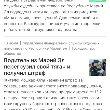
На днях в Управлении Федеральной
службы судебных приставов по Республике Марий
Эл подведены итоги конкурса детских рисунков
«Моя семья», посвященный Дню семьи, любви и
верности. В конкурсе приняли участие творческие
работы детей сотрудников ведомства.
13 июля
|
Управление Федеральной службы судебных
приставов по Республике Марий Эл
|
Государство,
общество
Водитель из Марий Эл
перегрузил свой тягач и
получил штраф
Жителю Йошкар-Олы назначен штраф за
совершение административного правонарушения,
ответственность за которое предусмотрена ст.12.21.1
(«Нарушение правил движения тяжеловесного и
(или) крупногабаритного транспортного средства»)
в размере 350 тысяч рублей. В Йошкар-Олинском