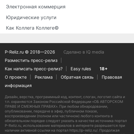
Электронная коммерция
Юридические услуги
Как Коллега Коллеге©
P-Reliz.ru © 2018—2026
Сделано в IQ media
Разместить пресс-релиз
Как написать пресс-релиз?
Easy rules
18+
О проекте
Реклама
Обратная связь
Правовая
информация
Дизайн, верстка, программный код, контент, слоган, логотип сайта и
т.п. охраняются Законом Российской Федерации «ОБ АВТОРСКОМ
ПРАВЕ И СМЕЖНЫХ ПРАВАХ». При любом обнародовании,
опубликовании, передаче в эфир, публичном показе,
воспроизведении (полном или частичном) любого контента в
обязательном порядке следует указать в качестве источника портал
P-Reliz.ru, использование материалов в интернете разрешается при
наличии активной ссылки на портал https://p-reliz.ru/. Продолжая