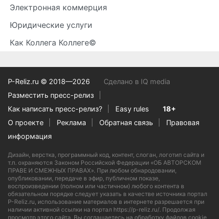
Электронная коммерция
Юридические услуги
Как Коллега Коллеге©
P-Reliz.ru © 2018—2026
Сделано в IQ media
Разместить пресс-релиз
Как написать пресс-релиз?
Easy rules
18+
О проекте
Реклама
Обратная связь
Правовая
информация
Дизайн, верстка, программный код, контент, слоган, логотип сайта и
т.п. охраняются Законом Российской Федерации «ОБ АВТОРСКОМ
ПРАВЕ И СМЕЖНЫХ ПРАВАХ». При любом обнародовании,
опубликовании, передаче в эфир, публичном показе,
воспроизведении (полном или частичном) любого контента в
обязательном порядке следует указать в качестве источника портал
P-Reliz.ru, использование материалов в интернете разрешается при
наличии активной ссылки на портал https://p-reliz.ru/. Продолжая
просмотр этого сайта, Вы соглашаетесь на обработку файлов cookie