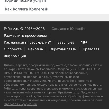
Юридические услуги
Как Коллега Коллеге©
P-Reliz.ru © 2018—2026
Сделано в IQ media
Разместить пресс-релиз
Как написать пресс-релиз?
Easy rules
18+
О проекте
Реклама
Обратная связь
Правовая
информация
Дизайн, верстка, программный код, контент, слоган, логотип сайта и
т.п. охраняются Законом Российской Федерации «ОБ АВТОРСКОМ
ПРАВЕ И СМЕЖНЫХ ПРАВАХ». При любом обнародовании,
опубликовании, передаче в эфир, публичном показе,
воспроизведении (полном или частичном) любого контента в
обязательном порядке следует указать в качестве источника портал
P-Reliz.ru, использование материалов в интернете разрешается при
наличии активной ссылки на портал https://p-reliz.ru/. Продолжая
просмотр этого сайта, Вы соглашаетесь на обработку файлов cookie
в соответствии с правилами и принципами, изложенными в разделе
Правовая информация
.