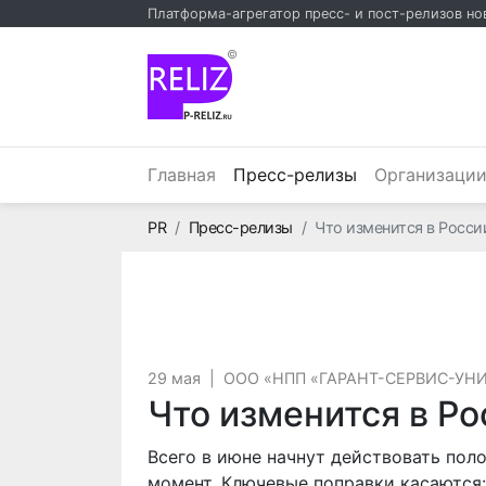
Платформа-агрегатор пресс- и пост-релизов но
©
(текущий)
Главная
Пресс-релизы
Организаци
Главная
PR
Пресс-релизы
Что изменится в Росси
29 мая
|
ООО «НПП «ГАРАНТ-СЕРВИС-УН
Что изменится в Ро
Всего в июне начнут действовать пол
момент. Ключевые поправки касаются