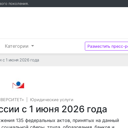
вого поколения.
и
Категории
Разместить пресс-р
и с 1 июня 2026 года
ООО «НПП «ГАРАНТ-СЕРВИС-УНИВЕРСИТЕТ
ИВЕРСИТЕТ»
|
Юридические услуги
ссии с 1 июня 2026 года
ожения 135 федеральных актов, принятых на данный
:
социальной сферы,
труда,
образования
,
банков и