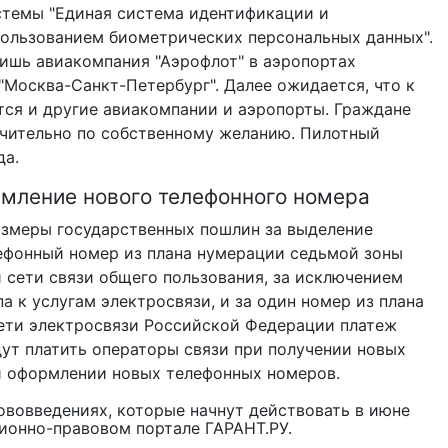
темы "Единая система идентификации и
пользованием биометрических персональных данных".
ишь авиакомпания "Аэрофлот" в аэропортах
"Москва-Санкт-Петербург". Далее ожидается, что к
тся и другие авиакомпании и аэропорты. Граждане
чительно по собственному желанию. Пилотный
да.
рмление нового телефонного номера
азмеры государственных пошлин за выделение
лефонный номер из плана нумерации седьмой зоны
 сети связи общего пользования, за исключением
 к услугам электросвязи, и за один номер из плана
ети электросвязи Российской Федерации платеж
дут платить операторы связи при получении новых
ри оформлении новых телефонных номеров.
ововведениях, которые начнут
действовать в июне
ионно-правовом портале ГАРАНТ.РУ.