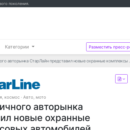
вого поколения.
и
Категории
Разместить пресс-р
ного авторынка СтарЛайн представил новые охранные комплексы 
ООО «НПО «СтарЛайн»
я, космос
·
Авто, мото
ричного авторынка
ил новые охранные
ссовых автомобилей