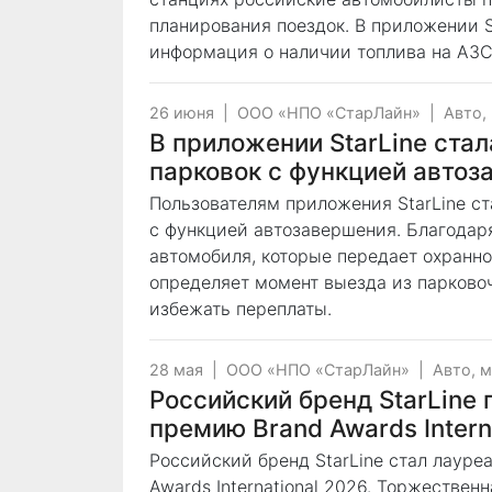
планирования поездок. В приложении S
информация о наличии топлива на АЗС
26 июня
|
ООО «НПО «СтарЛайн»
|
Авто,
В приложении StarLine стал
парковок с функцией авто
Пользователям приложения StarLine ст
с функцией автозавершения. Благода
автомобиля, которые передает охранн
определяет момент выезда из парково
избежать переплаты.
28 мая
|
ООО «НПО «СтарЛайн»
|
Авто, 
Российский бренд StarLin
премию Brand Awards Intern
Российский бренд StarLine стал лаур
Awards International 2026. Торжестве