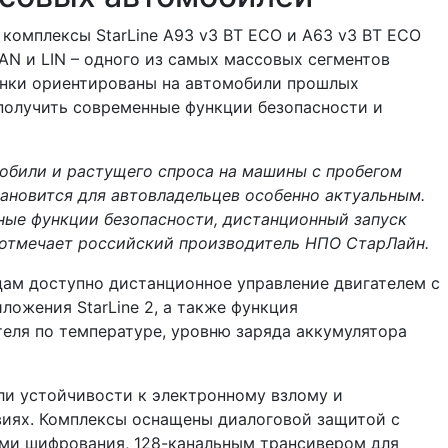
комплексы StarLine A93 v3 BT ECO и A63 v3 BT ECO
N и LIN – одного из самых массовых сегментов
инки ориентированы на автомобили прошлых
получить современные функции безопасности и
мобили и растущего спроса на машины с пробегом
ановится для автовладельцев особенно актуальным.
ые функции безопасности, дистанционный запуск
– отмечает российский производитель НПО СтарЛайн.
ам доступно дистанционное управление двигателем с
ожения StarLine 2, а также функция
теля по температуре, уровню заряда аккумулятора
ли устойчивости к электронному взлому и
виях. Комплексы оснащены диалоговой защитой с
ми шифрования, 128-канальным трансивером для