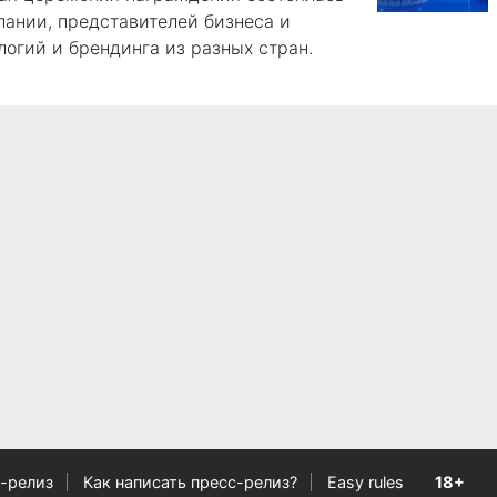
пании, представителей бизнеса и
логий и брендинга из разных стран.
-релиз
Как написать пресс-релиз?
Easy rules
18+