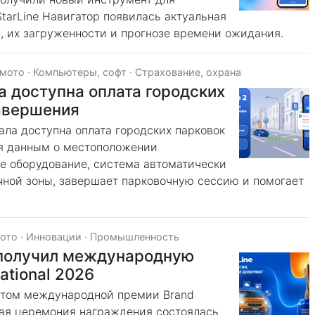
tarLine Навигатор появилась актуальная
, их загруженности и прогнозе времени ожидания.
 мото
·
Компьютеры, софт
·
Страхование, охрана
а доступна оплата городских
завершения
ала доступна оплата городских парковок
ря данным о местоположении
ое оборудование, система автоматически
чной зоны, завершает парковочную сессию и помогает
мото
·
Инновации
·
Промышленность
e получил международную
ational 2026
еатом международной премии Brand
нная церемония награждения состоялась