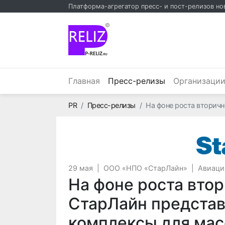
Платформа-агрегатор пресс- и пост-релизов но
©
(текущий)
Главная
Пресс-релизы
Организаци
Главная
PR
Пресс-релизы
На фоне роста вторич
29 мая
|
ООО «НПО «СтарЛайн»
|
Авиаци
На фоне роста вто
СтарЛайн представ
комплексы для ма