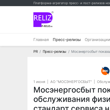
Платформа-агрегатор пресс- и пост-релизов но
©
(текущий)
Главная
Пресс-релизы
Организаци
Главная
PR
Пресс-релизы
Мосэнергосбыт показал
1 июня
|
АО "МОСЭНЕРГОСБЫТ"
|
Обслуж
Мосэнергосбыт пок
обслуживания физи
стандарт сервиса н