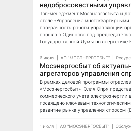
недобросовестными управ
Топ-менеджмент Мосэнергосбыта и дру
столе «Управление многоквартирными д
прозрачность работы управляющий орг
прошло в Одинцово под председательс
Государственной Думы по энергетике 
6 июля
|
АО "МОСЭНЕРГОСБЫТ"
|
Ресурс
Мосэнергосбыт об актуаль
агрегаторов управления сп
В рамках деловой программы отраслев
«Мосэнергосбыт» Юлия Опря представ
коммерческого учета электроэнергии 
посвящено ключевым технологическим
развитие рынка управления спросом (
1 июля
|
АО "МОСЭНЕРГОСБЫТ"
|
Обслуж