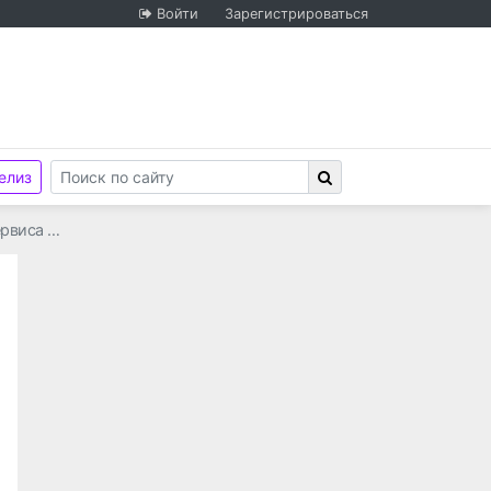
Войти
Зарегистрироваться
елиз
ервиса …