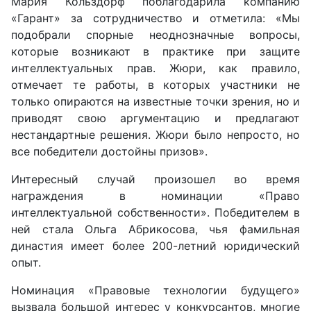
Мария Кольздорф
поблагодарила компанию
«
Гарант
»
за сотрудничество и отметила:
«
Мы
подобрали спорные неоднозначные вопросы,
которые возникают в практике при защите
интеллектуальных прав. Жюри, как правило,
отмечает те работы, в которых участники не
только опираются на известные точки зрения, но и
приводят свою аргументацию и предлагают
нестандартные решения. Жюри было непросто, но
все победители достойны призов
».
Интересный случай произошел во время
награждения в номинации
«
Право
интеллектуальной собственности
».
Победителем в
ней стала
Ольга Абрикосова
, чья фамильная
династия
имеет
более 200-летний юридический
опыт.
Номинация
«
Правовые технологии будущего
»
вызвала большой интерес у конкурсантов, многие