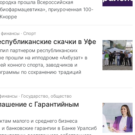
городка прошла Всероссийская
биофармацевтика», приуроченная 100-
.Кнорре
, финансы
·
Спорт
спубликанские скачки в Уфе
упил партнером республиканских
ые прошли на ипподроме «Акбузат» в
й конного спорта, заводчиков и
рограммы по сохранению традиций
 финансы
·
Государство, общество
лашение с Гарантийным
ктам малого и среднего бизнеса
 и банковские гарантии в Банке Уралсиб