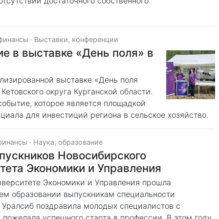
отсутствии достаточного собственного
 финансы
·
Выставки, конференции
ие в выставке «День поля» в
ализированной выставке «День поля
Кетовского округа Курганской области.
 событие, которое является площадкой
циала для инвестиций региона в сельское хозяйство.
финансы
·
Наука, образование
пускников Новосибирского
тета Экономики и Управления
иверситете Экономики и Управления прошла
ем образовании выпускникам специальности
а Уралсиб поздравила молодых специалистов с
 пожелала успешного старта в профессии. В этом году