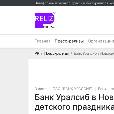
Платформа-агрегатор пресс- и пост-релизов но
©
(текущий)
Главная
Пресс-релизы
Организаци
Главная
PR
Пресс-релизы
Банк Уралсиб в Новоси
3 июня
|
ПАО "БАНК УРАЛСИБ"
|
Банки, 
Банк Уралсиб в Но
детского праздника