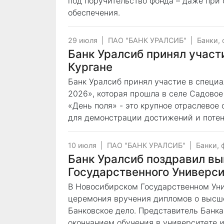
под поручительство фонда – даже при 
обеспечения.
29 июля
|
ПАО "БАНК УРАЛСИБ"
|
Банки,
Банк Уралсиб принял участ
Кургане
Банк Уралсиб принял участие в специ
2026», которая прошла в селе Садовое 
«День поля» - это крупное отраслевое
для демонстрации достижений и потен
10 июля
|
ПАО "БАНК УРАЛСИБ"
|
Банки, 
Банк Уралсиб поздравил вы
Государственного Универси
В Новосибирском Государственном Ун
церемония вручения дипломов о высш
Банковское дело. Представитель Банк
окончанием обучения в университете и