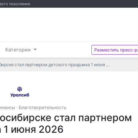
вого поколения.
и
Категории
Разместить пресс-р
бирске стал партнером детского праздника 1 июня …
ПАО "БАНК УРАЛСИБ"
финансы
·
Благотворительность
восибирске стал партнером
 1 июня 2026