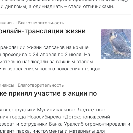
и дипломы, а одиннадцать – стали отличниками.
финансы
·
Благотворительность
 онлайн-трансляции жизни
трансляции жизни сапсанов на крыше
я проходила с 24 апреля по 2 июля. На
имательно наблюдали за важным этапом
 и взрослением нового поколения птенцов.
инансы
·
Благотворительность
ке принял участие в акции по
як» сотрудники Муниципального бюджетного
ания города Новосибирска «Детско-юношеский
езерв» и сотрудники Банка Уралсиб отремонтировали и
аллеи» парка, инструменты и материалы для