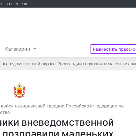
вого поколения.
и
Категории
Разместить пресс-р
и вневедомственной охраны Росгвардии поздравили маленьких па
Управление Федеральной службы войск нац
 войск национальной гвардии Российской Федерации по
ество
ники вневедомственной
 поздравили маленьких