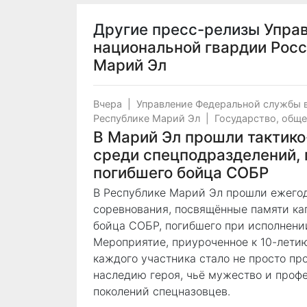
Другие пресс-релизы
Упра
национальной гвардии Росс
Марий Эл
Вчера
|
Управление Федеральной службы 
Республике Марий Эл
|
Государство, общ
В Марий Эл прошли тактик
среди спецподразделений,
погибшего бойца СОБР
В Республике Марий Эл прошли ежего
соревнования, посвящённые памяти ка
бойца СОБР, погибшего при исполнении
Мероприятие, приуроченное к 10-лети
каждого участника стало не просто пр
наследию героя, чьё мужество и проф
поколений спецназовцев.