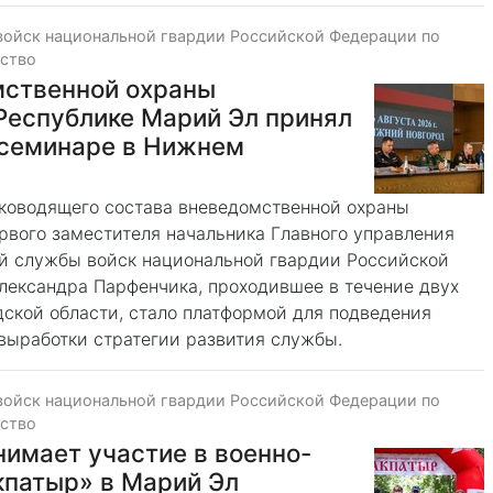
войск национальной гвардии Российской Федерации по
ество
мственной охраны
Республике Марий Эл принял
 семинаре в Нижнем
ководящего состава вневедомственной охраны
рвого заместителя начальника Главного управления
й службы войск национальной гвардии Российской
ександра Парфенчика, проходившее в течение двух
дской области, стало платформой для подведения
 выработки стратегии развития службы.
войск национальной гвардии Российской Федерации по
ество
имает участие в военно-
кпатыр» в Марий Эл