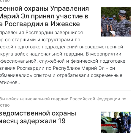
ество
венной охраны Управления
Марий Эл принял участие в
е Росгвардии в Ижевске
управления Росгвардии завершился
ор со старшими инструкторами по
еской подготовке подразделений вневедомственной
круга войск национальной гвардии. В мероприятии
офессиональной, служебной и физической подготовке
вления Росгвардии по Республике Марий Эл - он
 обменивались опытом и отрабатывали современные
гионов..
бы войск национальной гвардии Российской Федерации по
ество
еведомственной охраны
месяц задержали 19