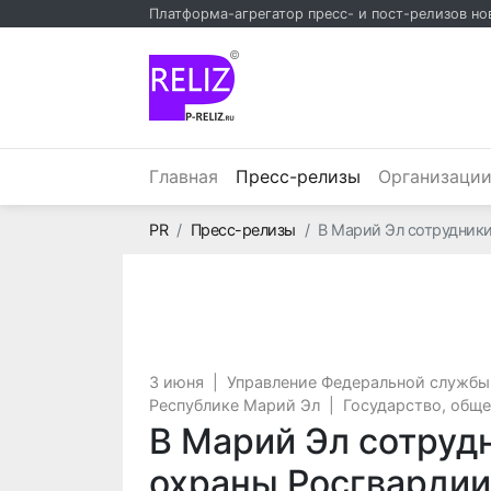
Платформа-агрегатор пресс- и пост-релизов но
©
(текущий)
Главная
Пресс-релизы
Организаци
Главная
PR
Пресс-релизы
В Марий Эл сотрудник
3 июня
|
Управление Федеральной службы
Республике Марий Эл
|
Государство, общ
В Марий Эл сотруд
охраны Росгвардии