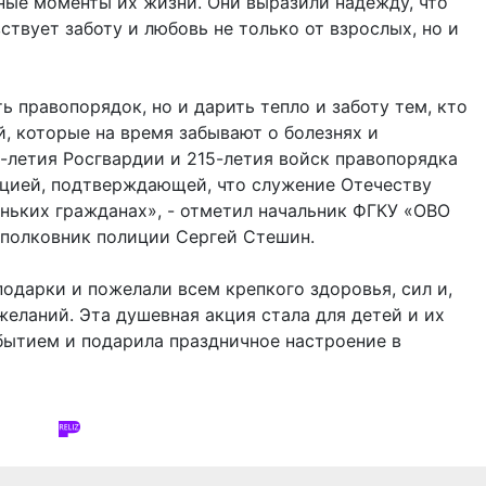
ные моменты их жизни. Они выразили надежду, что
твует заботу и любовь не только от взрослых, но и
ь правопорядок, но и дарить тепло и заботу тем, кто
й, которые на время забывают о болезнях и
10-летия Росгвардии и 215-летия войск правопорядка
ицией, подтверждающей, что служение Отечеству
еньких гражданах», - отметил начальник ФГКУ «ОВО
 полковник полиции Сергей Стешин.
подарки и пожелали всем крепкого здоровья, сил и,
желаний. Эта душевная акция стала для детей и их
ытием и подарила праздничное настроение в