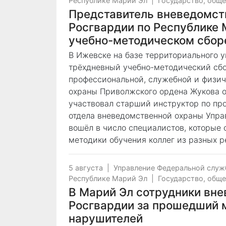
Республике Марий Эл
|
Государство, общ
Представитель вневедомст
Росгвардии по Республике 
учебно-методическом сбор
В Ижевске на базе территориального 
трёхдневный учебно-методический сб
профессиональной, служебной и физич
охраны Приволжского ордена Жукова о
участвовал старший инструктор по пр
отдела вневедомственной охраны Упра
вошёл в число специалистов, которые
методики обучения коллег из разных ре
5 августа
|
Управление Федеральной служ
Республике Марий Эл
|
Государство, общ
В Марий Эл сотрудники вн
Росгвардии за прошедший 
нарушителей