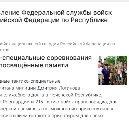
вление Федеральной службы войск
ийской Федерации по Республике
войск национальной гвардии Российской Федерации по
ество
о-специальные соревнования
 посвящённые памяти
дные тактико-специальные
питана милиции Дмитрия Логинова -
 служебного долга в Чеченской Республике.
ю Росгвардии и 215-летию войск правопорядка, для
оверкой навыков, а возможностью прикоснуться к
ессионализм остаются ориентиром для новых