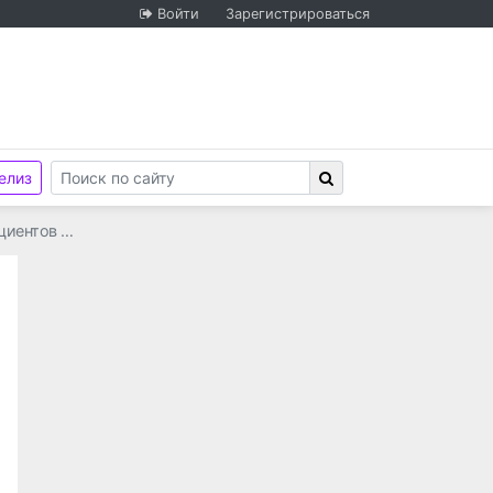
Войти
Зарегистрироваться
елиз
циентов …
иональной гвардии Российской Федерации по Республи