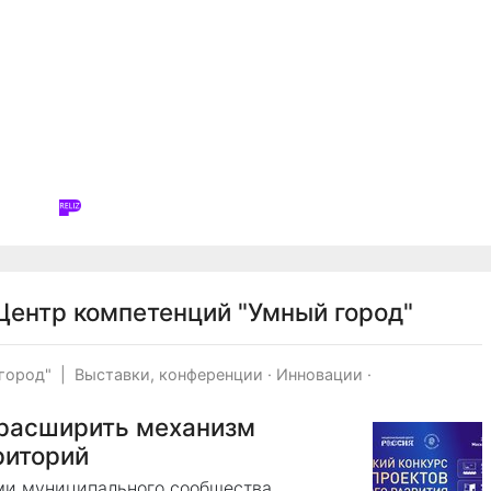
ентр компетенций "Умный город"
город"
|
Выставки, конференции
·
Инновации
·
 расширить механизм
риторий
ями муниципального сообщества,