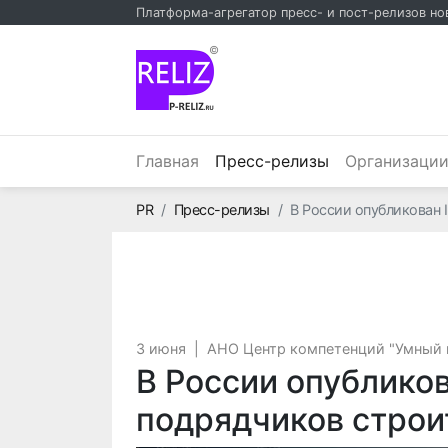
Платформа-агрегатор пресс- и пост-релизов но
©
(текущий)
Главная
Пресс-релизы
Организаци
Главная
PR
Пресс-релизы
В России опубликован 
3 июня
|
АНО Центр компетенций "Умный 
В России опублико
подрядчиков строи