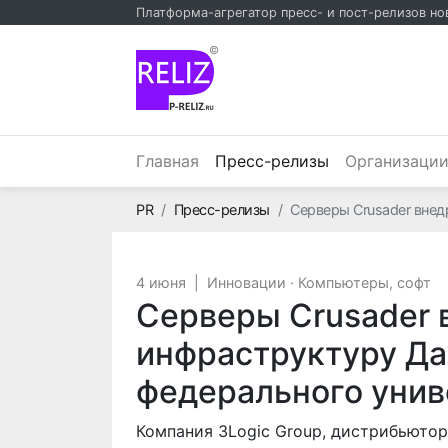
Платформа-агрегатор пресс- и пост-релизов но
©
(текущий)
Главная
Пресс-релизы
Организаци
Главная
PR
Пресс-релизы
Серверы Crusader внед
4 июня
|
Инновации
·
Компьютеры, софт
Серверы Crusader 
инфраструктуру Да
федерального унив
Компания 3Logic Group, дистрибьюто