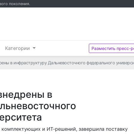
вого поколения.
и
Категории
Разместить пресс-р
рены в инфраструктуру Дальневосточного федерального универс
внедрены в
льневосточного
ерситета
р комплектующих и ИТ-решений, завершила поставку