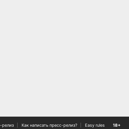
-релиз
Как написать пресс-релиз?
Easy rules
18+