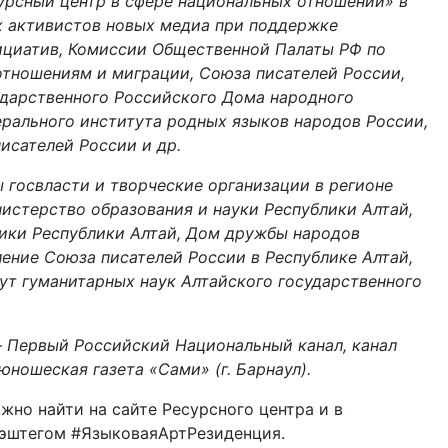
урсный центр в сфере национальных отношений» в
 активистов новых медиа при поддержке
ициатив, Комиссии Общественной Палаты РФ по
тношениям и миграции, Союза писателей России,
ударственного Российского Дома народного
ерального института родных языков народов России,
исателей России и др.
 госвласти и творческие организации в регионе
истерство образования и науки Республики Алтай,
ики Республики Алтай, Дом дружбы народов
ление Союза писателей России в Республике Алтай,
ут гуманитарных наук Алтайского государственного
 Первый Российский Национальный канал, канал
юношеская газета «Сами» (г. Барнаул).
но найти на сайте Ресурсного центра и в
хэштегом #ЯзыковаяАртРезиденция.