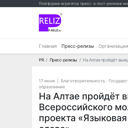
Платформа-агрегатор пресс- и пост-релизов но
©
(текущий)
Главная
Пресс-релизы
Организаци
Главная
PR
Пресс-релизы
На Алтае пройдёт вые
17 июня
|
Благотворительность
·
Государс
образование
На Алтае пройдёт 
Всероссийского мо
проекта «Языковая