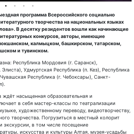
выездная программа Всероссийского социально
итературного творчества на национальных языках
лова». В десятку резидентов вошли как начинающие
 литературных конкурсов, авторы, имеющие
: мокшанском, калмыцком, башкирском, татарском,
ашском и тувинском.
зна: Республика Мордовия (г. Саранск),
 Элиста), Удмуртская Республика (п. Кез), Республика
 Чувашская Республика (г. Чебоксары), Санкт-
л).
в ждёт насыщенная образовательная и
лючает в себя мастер-классы по театрализации
музыке, художественному переводу, видеотворчеству,
го творчества. Погрузиться в местный колорит
и экскурсии, в том числе посещение
ратуры, искусства и культуры Алтая, музея-усадьбы