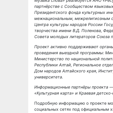
Музыка слова» реализуется АНО «Рес
партнёрстве с Сообществом языковых
Президентского фонда культурных ин
межнациональным, межрелигиозным о
Центра культуры народов России Гос
творчества имени В.Д. Поленова, Фед
Совета молодых литераторов Союза п
Проект активно поддерживают органы
проведения выездной программы: Мин
Министерство по национальной полит
Республики Алтай, Региональное отде
Дом народов Алтайского края, Инстит
университета.
Информационные партнёры проекта ―
«Культурная карта» и Краевая детско-
Подробную информацию о проекте мож
социальных сетях под официальным 