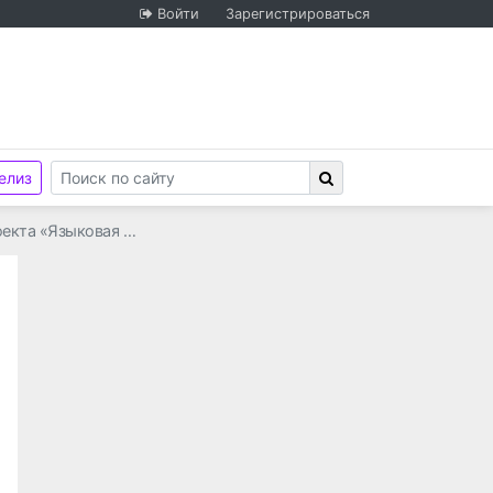
Войти
Зарегистрироваться
елиз
оекта «Языковая …