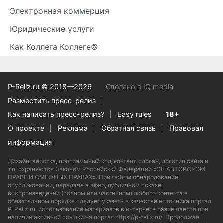
Электронная коммерция
Юридические услуги
Как Коллега Коллеге©
P-Reliz.ru © 2018—2026
Сделано в IQ media
Разместить пресс-релиз
Как написать пресс-релиз?
Easy rules
18+
О проекте
Реклама
Обратная связь
Правовая
информация
Дизайн, верстка, программный код, контент, слоган, логотип сайта и
т.п. охраняются Законом Российской Федерации «ОБ АВТОРСКОМ
ПРАВЕ И СМЕЖНЫХ ПРАВАХ». При любом обнародовании,
опубликовании, передаче в эфир, публичном показе,
воспроизведении (полном или частичном) любого контента в
обязательном порядке следует указать в качестве источника портал
P-Reliz.ru, использование материалов в интернете разрешается при
наличии активной ссылки на портал https://p-reliz.ru/. Продолжая