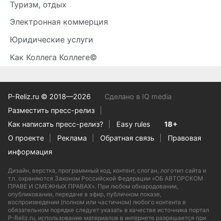
Туризм, отдых
Электронная коммерция
Юридические услуги
Как Коллега Коллеге©
P-Reliz.ru © 2018—2026
Сделано в IQ media
Разместить пресс-релиз
Как написать пресс-релиз?
Easy rules
18+
О проекте
Реклама
Обратная связь
Правовая
информация
Дизайн, верстка, программный код, контент, слоган, логотип сайта и
т.п. охраняются Законом Российской Федерации «ОБ АВТОРСКОМ
ПРАВЕ И СМЕЖНЫХ ПРАВАХ». При любом обнародовании,
опубликовании, передаче в эфир, публичном показе,
воспроизведении (полном или частичном) любого контента в
обязательном порядке следует указать в качестве источника портал
P-Reliz.ru, использование материалов в интернете разрешается при